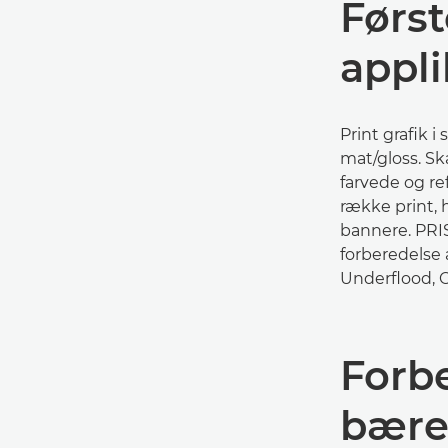
Først
appl
Print grafik i
mat/gloss. Sk
farvede og re
række print,
bannere. PRI
forberedelse 
Underflood, Ov
Forb
bære