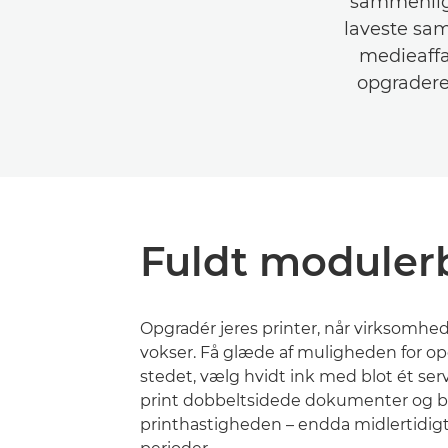
sammenlign
laveste sam
medieaffa
opgradere 
Fuldt moduler
Opgradér jeres printer, når virksomh
vokser. Få glæde af muligheden for o
stedet, vælg hvidt ink med blot ét ser
print dobbeltsidede dokumenter og b
printhastigheden – endda midlertidigt 