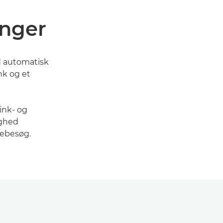
inger
 automatisk
nk og et
ink- og
ighed
cebesøg.