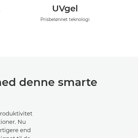
k
UVgel
Prisbelønnet teknologi
 med denne smarte
produktivitet
tioner. Nu
urtigere end