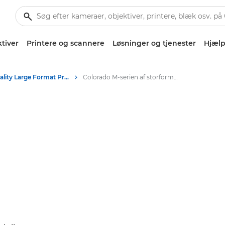
tiver
Printere og scannere
Løsninger og tjenester
Hjælp
High-Quality Large Format Printers for CAD/GIS and Stunning Graphics
Colorado M-serien af storformatprintere: Præcision og hastighed