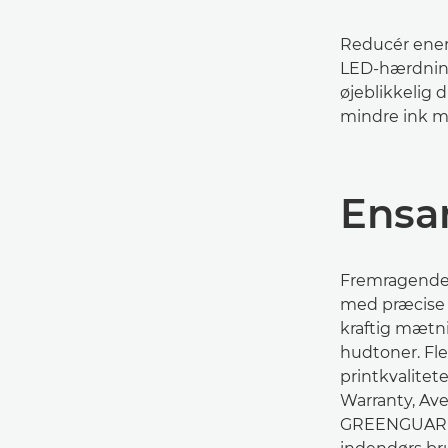
Reducér ener
LED-hærdnin
øjeblikkelig d
mindre ink m
Ensar
Fremragende 
med præcise o
kraftig mætni
hudtoner. Fle
printkvalitet
Warranty, Av
GREENGUARD G