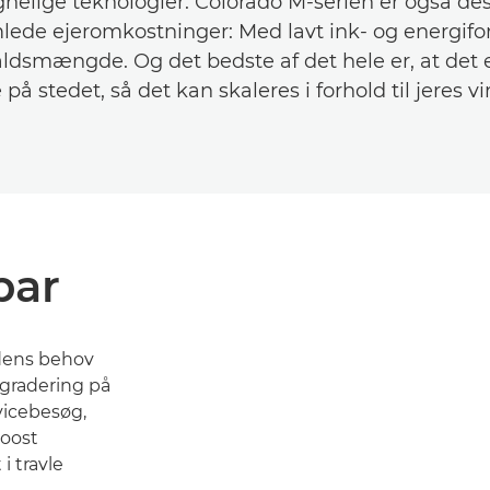
elige teknologier. Colorado M-serien er også desi
lede ejeromkostninger: Med lavt ink- og energifo
ldsmængde. Og det bedste af det hele er, at det 
på stedet, så det kan skaleres i forhold til jeres 
bar
edens behov
pgradering på
vicebesøg,
oost
i travle