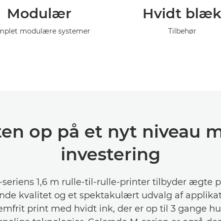
Modulær
Hvidt blæ
plet modulære systemer
Tilbehør
eten op på et nyt niveau
investering
eriens 1,6 m rulle-til-rulle-printer tilbyder ægte 
nde kvalitet og et spektakulært udvalg af applika
frit print med hvidt ink, der er op til 3 gange h