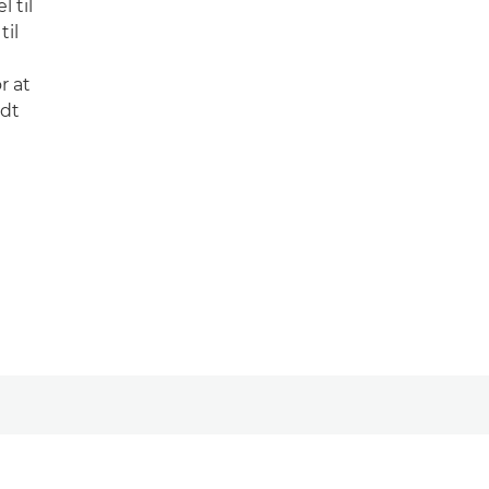
 til
til
r at
idt