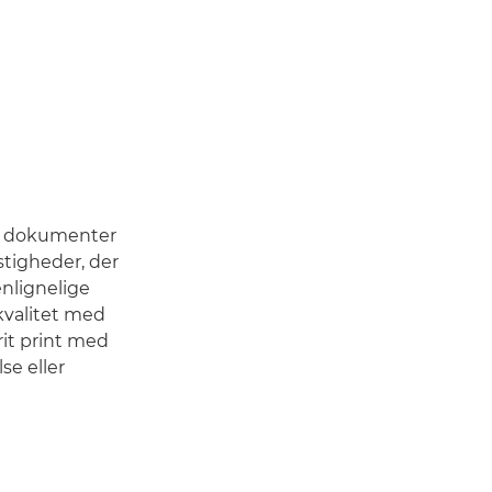
te dokumenter
tigheder, der
nlignelige
 kvalitet med
rit print med
se eller