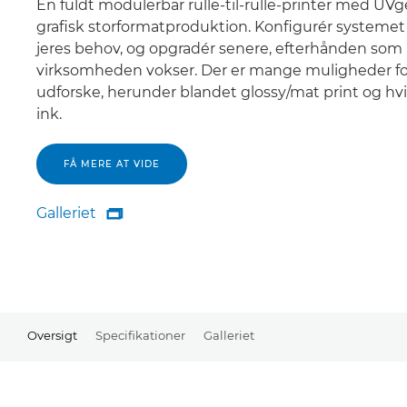
En fuldt modulerbar rulle-til-rulle-printer med UVgel
grafisk storformatproduktion. Konfigurér systemet 
jeres behov, og opgradér senere, efterhånden som
virksomheden vokser. Der er mange muligheder fo
udforske, herunder blandet glossy/mat print og hv
ink.
FÅ MERE AT VIDE
Galleriet

Galleriet
Oversigt
Specifikationer
Galleriet