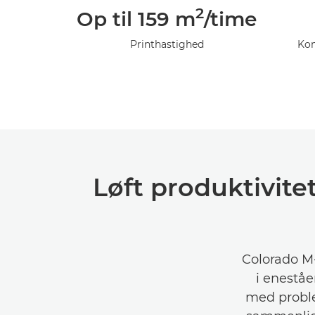
2
Op til 159 m
/time
Printhastighed
Kom
Løft produktivit
Colorado M-s
i eneståe
med problem