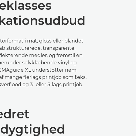
eklasses
ikationsudbud
 storformat i mat, gloss eller blandet
ab strukturerede, transparente,
flekterende medier, og fremstil en
 herunder selvklæbende vinyl og
SMAguide XL understøtter nem
af mange flerlags printjob som f.eks.
erflood og 3- eller 5-lags printjob.
edret
dygtighed