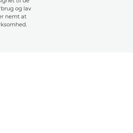
gnet til de
rbrug og lav
er nemt at
virksomhed.