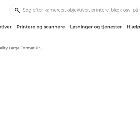
tiver
Printere og scannere
Løsninger og tjenester
Hjælp
High-Quality Large Format Printers for CAD/GIS and Stunning Graphics