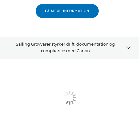
FÅ MERE INFORMATION
Salling Grovvarer styrker drift, dokumentation og
compliance med Canon
Kundecase
Kontakt os
Læs mere
Relaterede løsninger