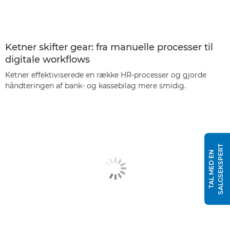
Ketner skifter gear: fra manuelle processer til
digitale workflows
Ketner effektiviserede en række HR-processer og gjorde
håndteringen af bank- og kassebilag mere smidig.
T
T
A
L
M
E
D
E
N
S
A
L
G
S
E
K
S
P
E
R