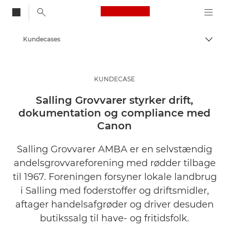
Canon Logo, back to
Kundecases
Skift
Canon
Løsninger og services
KUNDECASE
Insights
Salling Grovvarer styrker drift,
dokumentation og compliance med
Canon
Salling Grovvarer AMBA er en selvstændig
andelsgrovvareforening med rødder tilbage
til 1967. Foreningen forsyner lokale landbrug
i Salling med foderstoffer og driftsmidler,
aftager handelsafgrøder og driver desuden
butikssalg til have- og fritidsfolk.