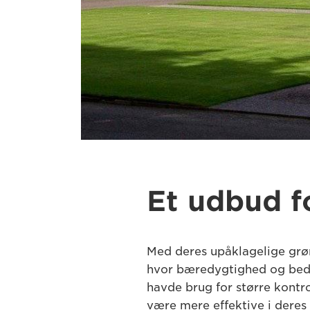
Et udbud f
Med deres upåklagelige grøn
hvor bæredygtighed og bedst
havde brug for større kontro
være mere effektive i dere