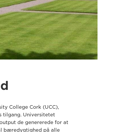
id
sity College Cork (UCC),
tilgang. Universitetet
t output de genererede for at
al bæredygtighed på alle