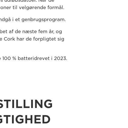
res udløbsdatoer. Når de
ner til velgørende formål.
 indgå i et genbrugsprogram.
øbet af de næste fem år, og
 Cork har de forpligtet sig
e 100 % batteridrevet i 2023.
TILLING
GTIGHED