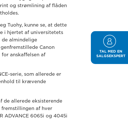
int og strømlining af flåden
tholdes.
eg Tuohy, kunne se, at dette
 i hjertet af universitetets
å de almindelige
f genfremstillede Canon
TAL MED EN
for anskaffelsen af
SALGSEKSPERT
E-serie, som allerede er
enhold til krævende
 de allerede eksisterende
 fremstillingen af hver
NER ADVANCE 6065i og 4045i