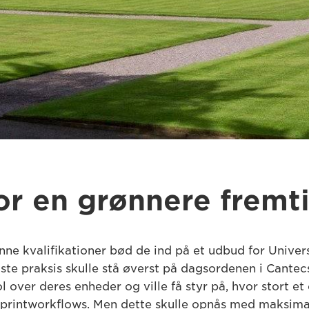
or en grønnere fremt
ne kvalifikationer bød de ind på et udbud for Univer
e praksis skulle stå øverst på dagsordenen i Cantecs 
l over deres enheder og ville få styr på, hvor stort e
s printworkflows. Men dette skulle opnås med maksim