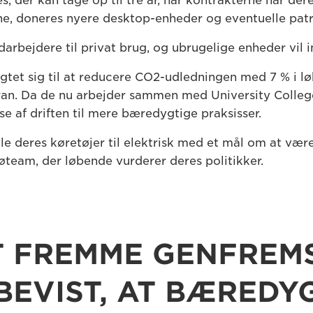
es, der kan tage op til tre år, når kontrakterne når de
e, doneres nyere desktop-enheder og eventuelle patro
darbejdere til privat brug, og ubrugelige enheder vil
igtet sig til at reducere CO2-udledningen med 7 % i l
ran. Da de nu arbejder sammen med University College
e af driften til mere bæredygtige praksisser.
lle deres køretøjer til elektrisk med et mål om at vær
øteam, der løbende vurderer deres politikker.
T FREMME GENFREMS
 BEVIST, AT BÆREDY