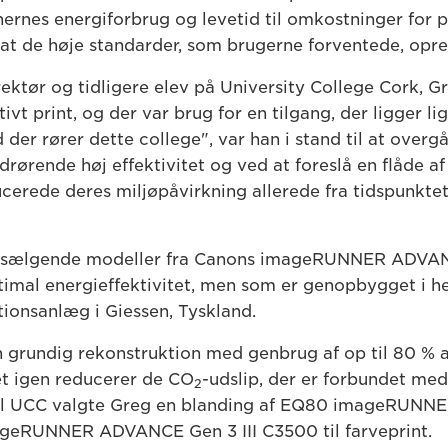
rnes energiforbrug og levetid til omkostninger for pr
t de høje standarder, som brugerne forventede, opre
ktør og tidligere elev på University College Cork, Gr
vt print, og der var brug for en tilgang, der ligger lige
d der rører dette college", var han i stand til at overg
rørende høj effektivitet og ved at foreslå en flåde a
cerede deres miljøpåvirkning allerede fra tidspunktet 
 sælgende modeller fra Canons imageRUNNER ADVANC
imal energieffektivitet, men som er genopbygget i h
ionsanlæg i Giessen, Tyskland.
grundig rekonstruktion med genbrug af op til 80 % af
et igen reducerer de CO
-udslip, der er forbundet med
2
 Til UCC valgte Greg en blanding af EQ80 imageRUN
mageRUNNER ADVANCE Gen 3 III C3500 til farveprint.