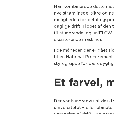
Han kombinerede dette med en
nye strømlinede, sikre og 
muligheden for betalingsprin
daglige drift. I løbet af de
til studerende, og uniFLOW 
eksisterende maskiner.
I de måneder, der er gået si
til en National Procurement
styregruppe for bæredygtig 
Et farvel,
Der var hundredvis af desk
universitetet – eller planet