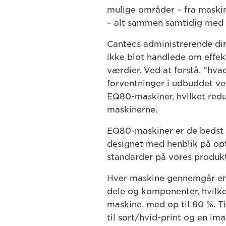
mulige områder – fra maskine
– alt sammen samtidig med a
Cantecs administrerende dire
ikke blot handlede om effekti
værdier. Ved at forstå, "hva
forventninger i udbuddet ved
EQ80-maskiner, hvilket redu
maskinerne.
EQ80-maskiner er de bedst
designet med henblik på opt
standarder på vores produkt
Hver maskine gennemgår en 
dele og komponenter, hvilk
maskine, med op til 80 %.
til sort/hvid-print og en i