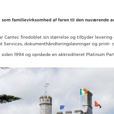
4 som familievirksomhed af faren til den nuværende a
ar Cantec firedoblet sin størrelse og tilbyder levering 
nt Services, dokumenthåndteringsløsninger og print- o
siden 1994 og opnåede en akkrediteret Platinum Partn