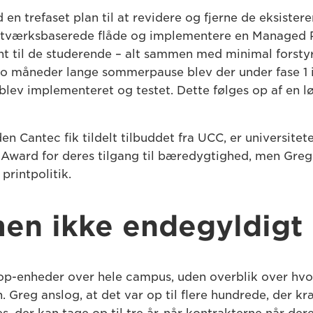
 trefaset plan til at revidere og fjerne de eksistere
netværksbaserede flåde og implementere en Managed 
t til de studerende – alt sammen med minimal forstyrr
n to måneder lange sommerpause blev der under fase 1 
blev implementeret og testet. Dette følges op af en l
den Cantec fik tildelt tilbuddet fra UCC, er universite
 Award for deres tilgang til bæredygtighed, men Greg
printpolitik.
 men ikke endegyldigt
top-enheder over hele campus, uden overblik over hv
en. Greg anslog, at det var op til flere hundrede, der 