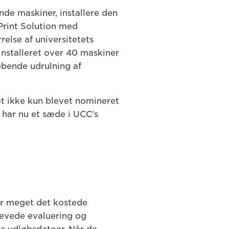
nde maskiner, installere den
Print Solution med
else af universitetets
installeret over 40 maskiner
øbende udrulning af
tet ikke kun blevet nomineret
 har nu et sæde i UCC's
or meget det kostede
krævede evaluering og