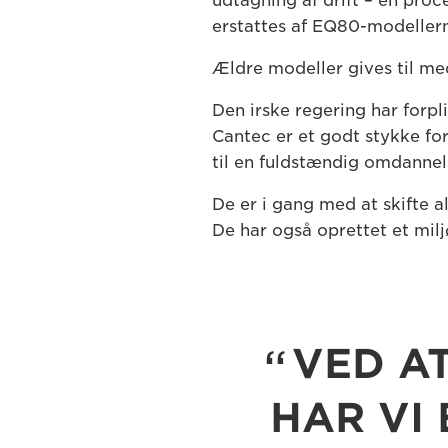
udtagning af drift – en proc
erstattes af EQ80-modellern
Ældre modeller gives til me
Den irske regering har forpl
Cantec er et godt stykke fo
til en fuldstændig omdannels
De er i gang med at skifte a
De har også oprettet et milj
VED A
HAR VI