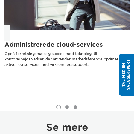
Administrerede cloud-services
Opnå forretningsmæssig succes med teknologi til
kontorarbejdspladser, der anvender markedsførende optimering af
T
aktiver og services med virksomhedssupport.
T
A
L
M
E
D
E
N
S
A
L
G
S
E
K
S
P
E
R
Se mere