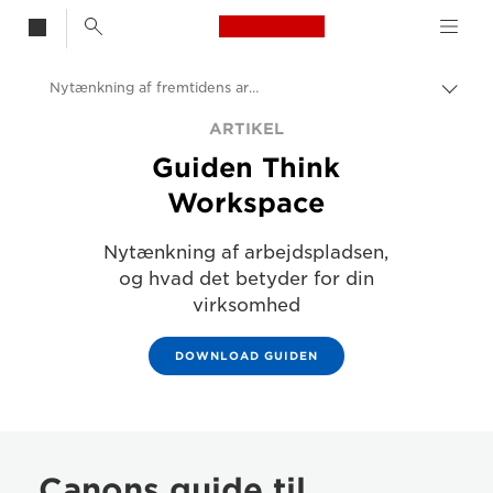
Canon Logo, back t
Nytænkning af fremtidens arbejde
Skif
Canon
ARTIKEL
Guiden Think
Løsninger og services
Workspace
Insights
Nytænkning af arbejdspladsen,
Erhvervs- og professionelle artikler
og hvad det betyder for din
virksomhed
DOWNLOAD GUIDEN
Canons guide til