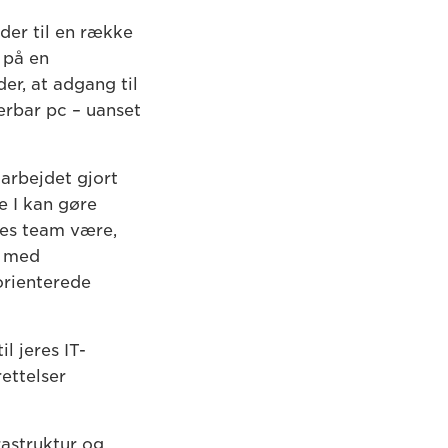
eder til en række
 på en
er, at adgang til
ærbar pc – uanset
 arbejdet gjort
e I kan gøre
res team være,
med
orienterede
l jeres IT-
ettelser
rastruktur og