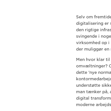
Selv om fremtide
digitalisering er
den rigtige infras
svingende i noge
virksomhed op i 
der muliggør en 
Men hvor klar ti
omvæltninger? Og 
dette 'nye norma
kontormedarbejde
understøtte sikk
man tænker på, 
digital transfor
moderne arbejdsm