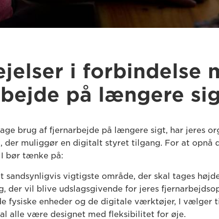
jelser i forbindelse
rbejde på længere si
tage brug af fjernarbejde på længere sigt, har jeres o
 der muliggør en digitalt styret tilgang. For at opnå d
 I bør tænke på:
 sandsynligvis vigtigste område, der skal tages højde 
g, der vil blive udslagsgivende for jeres fjernarbejds
de fysiske enheder og de digitale værktøjer, I vælger ti
al alle være designet med fleksibilitet for øje.