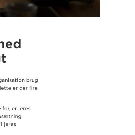
 med
gt
rganisation brug
ette er der fire
for, er jeres
opsætning.
l jeres