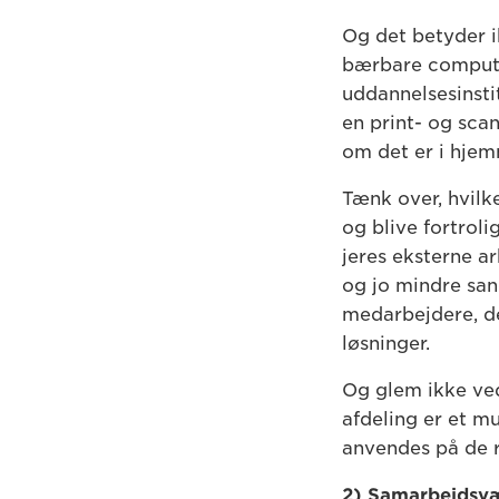
Og det betyder ik
bærbare computere
uddannelsesinstit
en print- og sca
om det er i hjem
Tænk over, hvilk
og blive fortrol
jeres eksterne a
og jo mindre sand
medarbejdere, d
løsninger.
Og glem ikke vedl
afdeling er et mu
anvendes på de r
2) Samarbejdsvæ