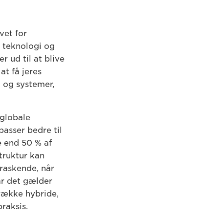
vet for
e teknologi og
er ud til at blive
at få jeres
i og systemer,
 globale
passer bedre til
e end 50 % af
truktur kan
raskende, når
r det gælder
 række hybride,
raksis.