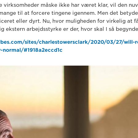
 virksomheder måske ikke har været klar, vil den n
 mange til at forcere tingene igennem. Men det betyder
eret eller dyrt. Nu, hvor muligheden for virkelig at f
 ekstern arbejdsstyrke er der, hvor skal I så begynd
rbes.com/sites/charlestowersclark/2020/03/27/will-
-normal/#1918a2eccd1c