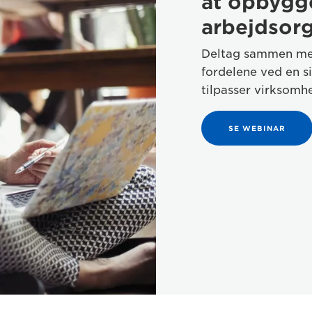
at opbygge
arbejdsorg
Deltag sammen med
fordelene ved en si
tilpasser virksomh
SE WEBINAR