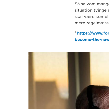
Så selvom mange
situation tvinge
skal være komplic
mere regelmæssig
1
https://www.fo
become-the-new