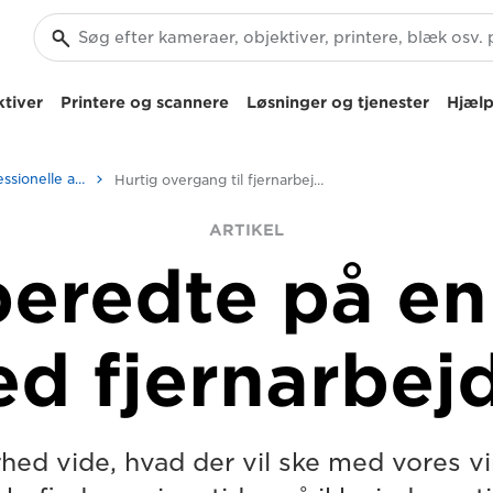
tiver
Printere og scannere
Løsninger og tjenester
Hjælp
Erhvervs- og professionelle artikler
Hurtig overgang til fjernarbejde
ARTIKEL
rberedte på en
d fjernarbej
rhed vide, hvad der vil ske med vores