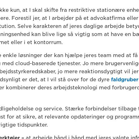
ke kun, at I skal skifte fra restriktive stationære enh
. Forestil jer, at I arbejder på et advokatfirma eller
ution. Selve karakteren af jeres daglige arbejde betyd
nningsenhed kan blive lige så vigtig som at have en b
met eller i et kontorrum.
e enkle løsninger der kan hjælpe jeres team med at få
ig med cloud-baserede tjenester. Jo mere brugervenlig
rbejdsstyrkeredskaber, jo mere reaktionsdygtigt vil je
synligt er det, at I vil stå over for de dyre
faldgruber
er kombinerer deres arbejdsteknologi med forbruger
igeholdelse og service. Stærke forbindelser tilbage ti
st for at sikre, at relevante opdateringer og programr
igtige tidspunkter.
rktøjer –
at arbejde hånd i hånd med jeres valgte inf