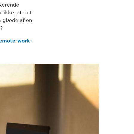
uværende
 ikke, at det
å glæde af en
e?
remote-work-