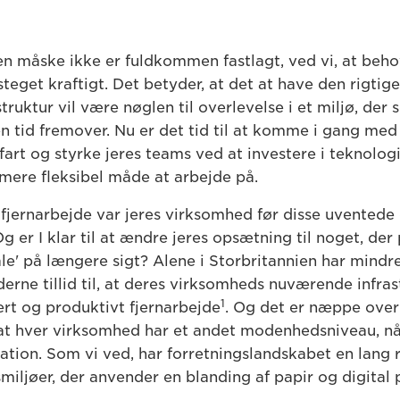
n måske ikke er fuldkommen fastlagt, ved vi, at beho
 steget kraftigt. Det betyder, at det at have den rigtig
truktur vil være nøglen til overlevelse i et miljø, der s
n tid fremover. Nu er det tid til at komme i gang med 
fart og styrke jeres teams ved at investere i teknolog
mere fleksibel måde at arbejde på.
l fjernarbejde var jeres virksomhed før disse uventede
er I klar til at ændre jeres opsætning til noget, der 
le' på længere sigt? Alene i Storbritannien har mindr
rne tillid til, at deres virksomheds nuværende infras
1
ert og produktivt fjernarbejde
. Og det er næppe over
at hver virksomhed har et andet modenhedsniveau, nå
mation. Som vi ved, har forretningslandskabet en lang
iljøer, der anvender en blanding af papir og digital p