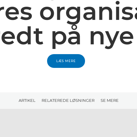
eres organis
edt på nye 
LÆS MERE
ARTIKEL
RELATEREDE LØSNINGER
SE MERE