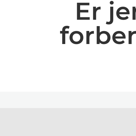
Er j
forber