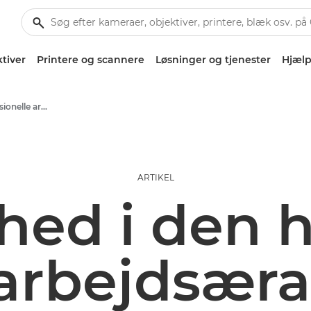
tiver
Printere og scannere
Løsninger og tjenester
Hjælp
Erhvervs- og professionelle artikler
ARTIKEL
hed i den 
arbejdsæra