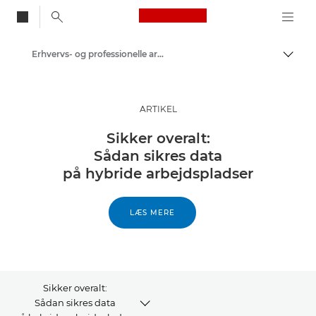
Canon Logo, back to
Erhvervs- og professionelle artikler
Skift
Canon
Løsninger og services
ARTIKEL
Insights
Sikker overalt:
Sådan sikres data
på hybride arbejdspladser
LÆS MERE
Sikker overalt:
Sådan sikres data