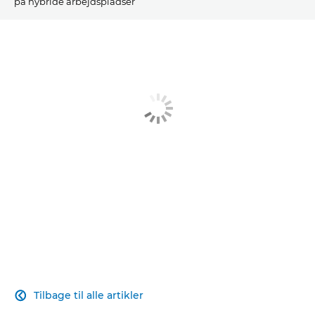
på hybride arbejdspladser
ARTIKEL
RELATEREDE LØSNINGER
SE MERE
Tilbage til alle artikler
