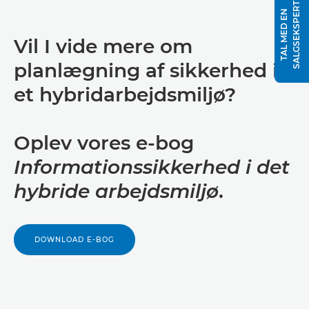
T
T
A
L
M
E
D
E
N
S
A
L
G
S
E
K
S
P
E
R
Vil I vide mere om
planlægning af sikkerhed i
et hybridarbejdsmiljø?
Oplev vores e-bog
Informationssikkerhed i det
hybride arbejdsmiljø
.
DOWNLOAD E-BOG