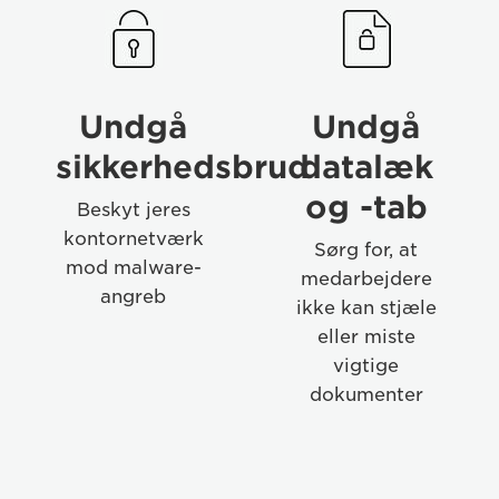
Benefits
Benefits
Undgå
Undgå
sikkerhedsbrud
datalæk
og -tab
Beskyt jeres
kontornetværk
Sørg for, at
mod malware-
medarbejdere
angreb
ikke kan stjæle
eller miste
vigtige
dokumenter