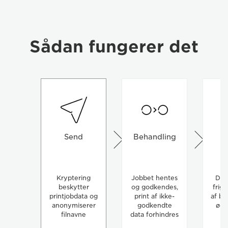
Sådan fungerer det
Send
Behandling
Kryptering
Jobbet hentes
Dok
beskytter
og godkendes,
frigi
printjobdata og
print af ikke-
af br
anonymiserer
godkendte
øde
filnavne
data forhindres
s