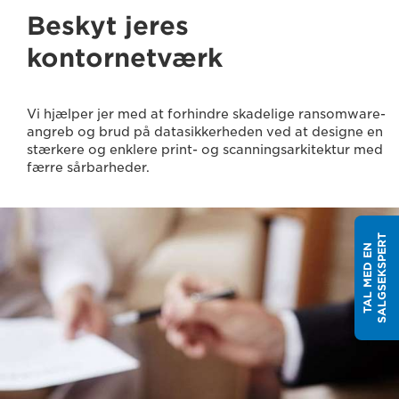
Beskyt jeres
kontornetværk
Vi hjælper jer med at forhindre skadelige ransomware-
angreb og brud på datasikkerheden ved at designe en
stærkere og enklere print- og scanningsarkitektur med
færre sårbarheder.
T
T
A
L
M
E
D
E
N
S
A
L
G
S
E
K
S
P
E
R