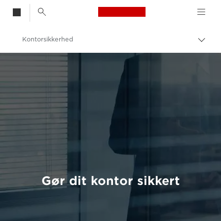
Canon Logo, back t
Kontorsikkerhed
Skif
Canon
Løsninger og services
Business Solutions
Gør dit kontor sikkert