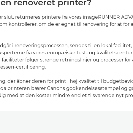
en renoveret printer?
er slut, returneres printere fra vores imageRUNNER ADVA
som kontrollerer, om de er egnet til renovering for at fo
ndgår i renoveringsprocessen, sendes til en lokal facilitet,
sperterne fra vores europæiske test- og kvalitetscenter 
 faciliteter følger strenge retningslinjer og processer for 
iessen-certificering.
ng, der åbner døren for print i høj kvalitet til budgetbevi
 da printeren bærer Canons godkendelsesstempel og gar
idig med at den koster mindre end et tilsvarende nyt pr