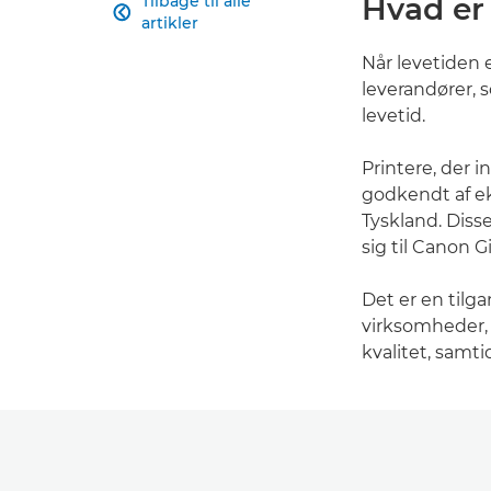
Hvad er 
Tilbage til alle

artikler
Når levetiden 
leverandører, 
levetid.
Printere, der i
godkendt af ek
Tyskland. Disse
sig til Canon G
Det er en tilga
virksomheder,
kvalitet, samt