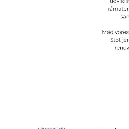
udvikli
råmateri
sam
Mød vores 
Støt j
renov