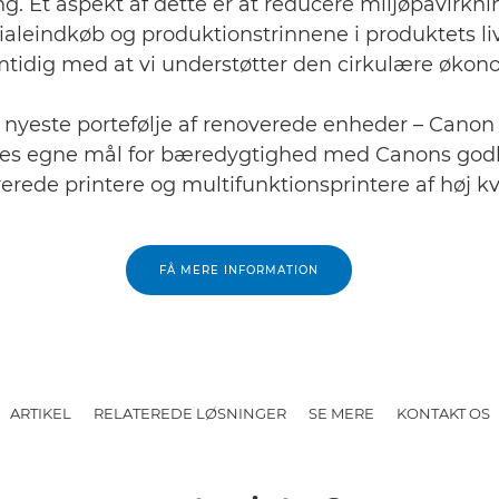
ng. Et aspekt af dette er at reducere miljøpåvirkni
aleindkøb og produktionstrinnene i produktets li
tidig med at vi understøtter den cirkulære økon
nyeste portefølje af renoverede enheder – Canon
eres egne mål for bæredygtighed med Canons god
erede printere og multifunktionsprintere af høj kva
FÅ MERE INFORMATION
ARTIKEL
RELATEREDE LØSNINGER
SE MERE
KONTAKT OS