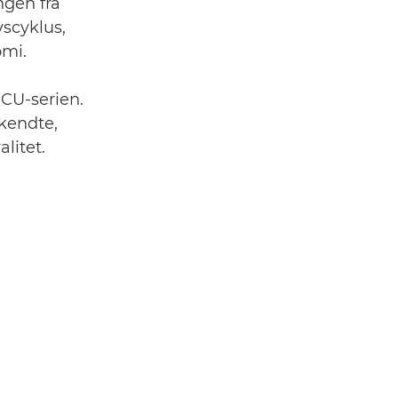
ngen fra
vscyklus,
omi.
 CU-serien.
kendte,
litet.