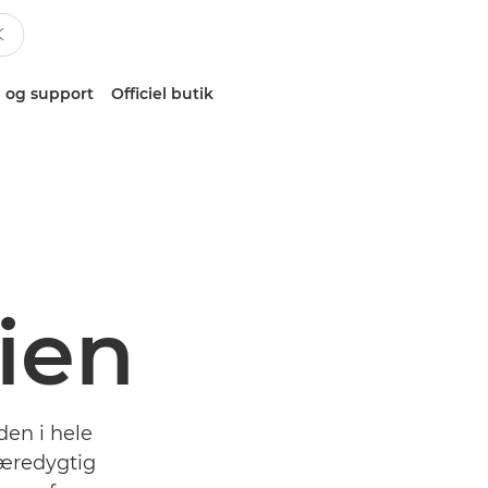
 og support
Officiel butik
ien
den i hele
æredygtig