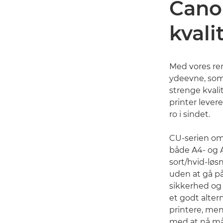
Cano
kvali
Med vores ren
ydeevne, som 
strenge kvalit
printer lever
ro i sindet.
CU-serien omf
både A4- og A
sort/hvid-løsn
uden at gå p
sikkerhed og 
et godt altern
printere, me
med at nå må