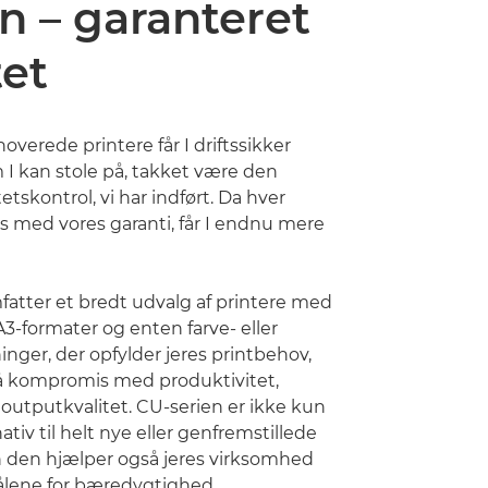
n – garanteret
tet
overede printere får I driftssikker
I kan stole på, takket være den
etskontrol, vi har indført. Da hver
es med vores garanti, får I endnu mere
atter et bredt udvalg af printere med
3-formater og enten farve- eller
inger, der opfylder jeres printbehov,
å kompromis med produktivitet,
outputkvalitet. CU-serien er ikke kun
ativ til helt nye eller genfremstillede
n den hjælper også jeres virksomhed
lene for bæredygtighed.