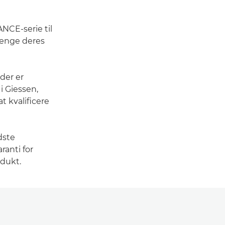
NCE-serie til
rlænge deres
 der er
i Giessen,
at kvalificere
dste
anti for
odukt.