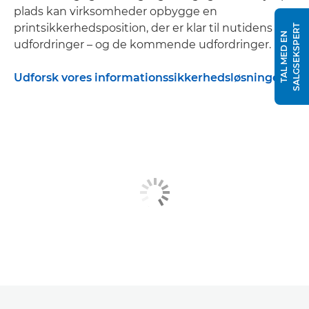
plads kan virksomheder opbygge en
printsikkerhedsposition, der er klar til nutidens
T
T
A
L
M
E
D
E
N
S
A
L
G
S
E
K
S
P
E
R
udfordringer – og de kommende udfordringer.
Udforsk vores informationssikkerhedsløsninger
: