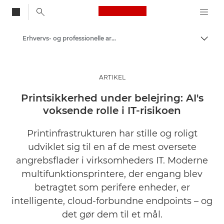
Canon Logo, back to
Erhvervs- og professionelle artikler
Skift
Canon
Løsninger og services
ARTIKEL
Insights
Printsikkerhed under belejring: AI's
voksende rolle i IT-risikoen
Printinfrastrukturen har stille og roligt
udviklet sig til en af de mest oversete
angrebsflader i virksomheders IT. Moderne
multifunktionsprintere, der engang blev
betragtet som perifere enheder, er
intelligente, cloud-forbundne endpoints – og
det gør dem til et mål.