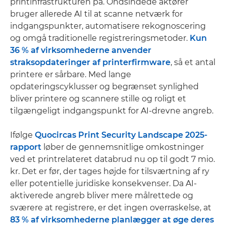
printinfrastrukturen på. Ondsindede aktører
bruger allerede AI til at scanne netværk for
indgangspunkter, automatisere rekognoscering
og omgå traditionelle registreringsmetoder.
Kun
36 % af virksomhederne anvender
straksopdateringer af printerfirmware
, så et antal
printere er sårbare. Med lange
opdateringscyklusser og begrænset synlighed
bliver printere og scannere stille og roligt et
tilgængeligt indgangspunkt for AI-drevne angreb.
Ifølge
Quocircas Print Security Landscape 2025-
rapport
løber de gennemsnitlige omkostninger
ved et printrelateret databrud nu op til godt 7 mio.
kr. Det er før, der tages højde for tilsværtning af ry
eller potentielle juridiske konsekvenser. Da AI-
aktiverede angreb bliver mere målrettede og
sværere at registrere, er det ingen overraskelse, at
83 % af virksomhederne planlægger at øge deres