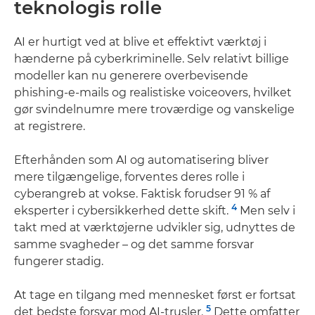
teknologis rolle
AI er hurtigt ved at blive et effektivt værktøj i
hænderne på cyberkriminelle. Selv relativt billige
modeller kan nu generere overbevisende
phishing-e-mails og realistiske voiceovers, hvilket
gør svindelnumre mere troværdige og vanskelige
at registrere.
Efterhånden som AI og automatisering bliver
mere tilgængelige, forventes deres rolle i
cyberangreb at vokse. Faktisk forudser 91 % af
4
eksperter i cybersikkerhed dette skift.
Men selv i
takt med at værktøjerne udvikler sig, udnyttes de
samme svagheder – og det samme forsvar
fungerer stadig.
At tage en tilgang med mennesket først er fortsat
5
det bedste forsvar mod AI-trusler.
Dette omfatter