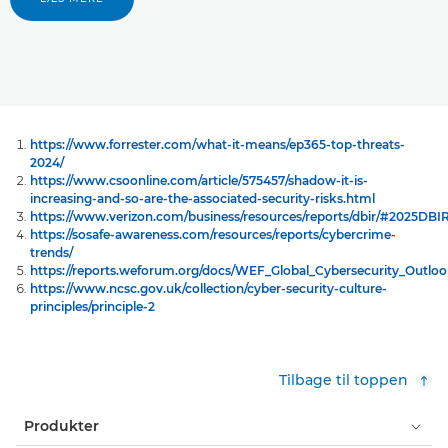
https://www.forrester.com/what-it-means/ep365-top-threats-
2024/
https://www.csoonline.com/article/575457/shadow-it-is-
increasing-and-so-are-the-associated-security-risks.html
https://www.verizon.com/business/resources/reports/dbir/#2025DB
https://sosafe-awareness.com/resources/reports/cybercrime-
trends/
https://reports.weforum.org/docs/WEF_Global_Cybersecurity_Outlo
https://www.ncsc.gov.uk/collection/cyber-security-culture-
principles/principle-2
Tilbage til toppen
Produkter