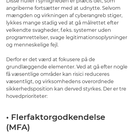
Disse huller i synligheden er præcis det, som
angriberne fortsætter med at udnytte. Selvom
mængden og virkningen af cyberangreb stiger,
lykkes mange stadig ved at gå målrettet efter
velkendte svagheder, f.eks. systemer uden
programrettelser, svage legitimationsoplysninger
og menneskelige fejl.
Derfor er det værd at fokusere på de
grundlæggende elementer. Ved at gå efter nogle
få væsentlige områder kan risici reduceres
væsentligt, og virksomhedens overordnede
sikkerhedsposition kan derved styrkes. Der er tre
hovedprioriteter:
• Flerfaktorgodkendelse
(MFA)