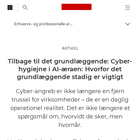
Canon Logo, back to
Erhvervs- og professionelle artikler
Skift
Canon
Løsninger og services
ARTIKEL
Insights
Tilbage til det grundlæggende: Cyber-
hygiejne i AI-æraen: Hvorfor det
grundlæggende stadig er vigtigt
Cyber-angreb er ikke længere en fjern
trussel for virksomheder – de er en daglig
operationel realitet. Det er ikke længere et
spørgsmål om, hvorvidt de sker, men
hvornår.