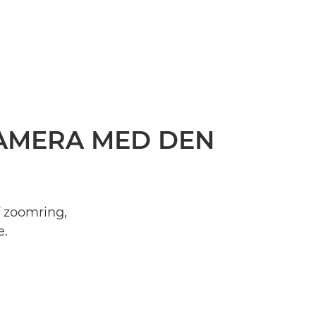
KAMERA MED DEN
f zoomring,
e.