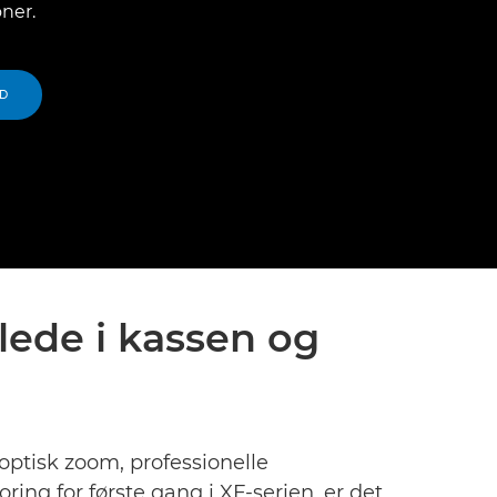
ner.
LD
llede i kassen og
 optisk zoom, professionelle
ing for første gang i XF-serien, er det