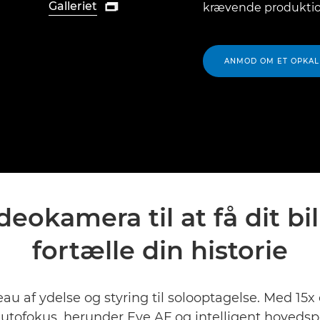
Galleriet
krævende produktio

ANMOD OM ET OPKA
ideokamera til at få dit bi
fortælle din historie
eau af ydelse og styring til solooptagelse. Med 15x
tofokus, herunder Eye AF og intelligent hovedspor