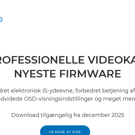

ROFESSIONELLE VIDEO
NYESTE FIRMWARE
ret elektronisk IS-ydeevne, forbedret betjening a
dvidede OSD-visningsindstillinger og meget mer
Download tilgængelig fra december 2025
FÅ MERE AT VIDE