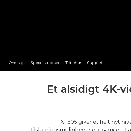
Oversigt
Specifikationer
Tilbehør
Support
Et alsidigt 4K-v
XF605 giver et helt nyt niv
tilslutningsmuligheder og avanceret au