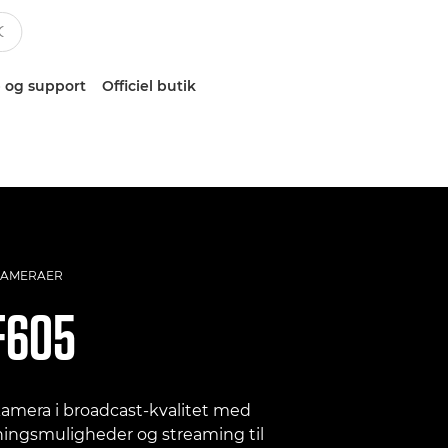
 og support
Officiel butik
KAMERAER
F605
kamera i broadcast-kvalitet med
tningsmuligheder og streaming til