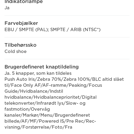
Indikatorlampe
Ja
Farvebjælker
EBU / SMPTE (PAL); SMPTE / ARIB (NTSC*)
Tilbehørssko
Cold shoe
Brugerdefineret knaptildeling
Ja. 5 knapper, som kan tildeles
Push Auto Iris/Zebra 70%/Zebra 100%/BLC altid slået
til/Face Only AF/AF-ramme/Peaking/Focus
Guide/Hvidbalance/Indstil
hvidbalance/Hvidbalanceprioritet/Digital
telekonverter/Infrarødt lys/Slow- og
fastmotion/Overvåg
kanaler/Markør/Menu/Brugerdefineret
billede/AF/MF/Powered IS/Pre Rec/Rec-
visning/Forstørrelse/Foto/Fra