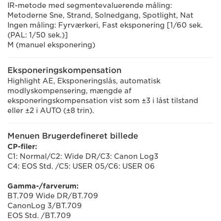
IR-metode med segmentevaluerende måling:
Metoderne Sne, Strand, Solnedgang, Spotlight, Nat
Ingen måling: Fyrværkeri, Fast eksponering [1/60 sek.
(PAL: 1/50 sek.)]
M (manuel eksponering)
Eksponeringskompensation
Highlight AE, Eksponeringslås, automatisk
modlyskompensering, mængde af
eksponeringskompensation vist som ±3 i låst tilstand
eller ±2 i AUTO (±8 trin).
Menuen Brugerdefineret billede
CP-filer:
C1: Normal/C2: Wide DR/C3: Canon Log3
C4: EOS Std. /C5: USER 05/C6: USER 06
Gamma-/farverum:
BT.709 Wide DR/BT.709
CanonLog 3/BT.709
EOS Std. /BT.709