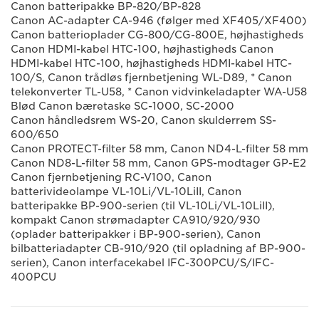
Canon batteripakke BP-820/BP-828
Canon AC-adapter CA-946 (følger med XF405/XF400)
Canon batterioplader CG-800/CG-800E, højhastigheds
Canon HDMI-kabel HTC-100, højhastigheds Canon
HDMI-kabel HTC-100, højhastigheds HDMI-kabel HTC-
100/S, Canon trådløs fjernbetjening WL-D89, * Canon
telekonverter TL-U58, * Canon vidvinkeladapter WA-U58
Blød Canon bæretaske SC-1000, SC-2000
Canon håndledsrem WS-20, Canon skulderrem SS-
600/650
Canon PROTECT-filter 58 mm, Canon ND4-L-filter 58 mm
Canon ND8-L-filter 58 mm, Canon GPS-modtager GP-E2
Canon fjernbetjening RC-V100, Canon
batterivideolampe VL-10Li/VL-10LiII, Canon
batteripakke BP-900-serien (til VL-10Li/VL-10LiII),
kompakt Canon strømadapter CA910/920/930
(oplader batteripakker i BP-900-serien), Canon
bilbatteriadapter CB-910/920 (til opladning af BP-900-
serien), Canon interfacekabel IFC-300PCU/S/IFC-
400PCU