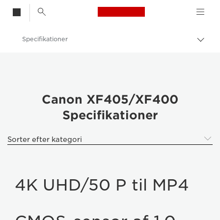
Canon Logo, back t
Specifikationer
Skift
brød
Canon
Videokameraer og Camcordere
Canon XF405/XF400
Canon XF405/XF400
Specifikationer
Sorter efter kategori
4K UHD/50 P til MP4