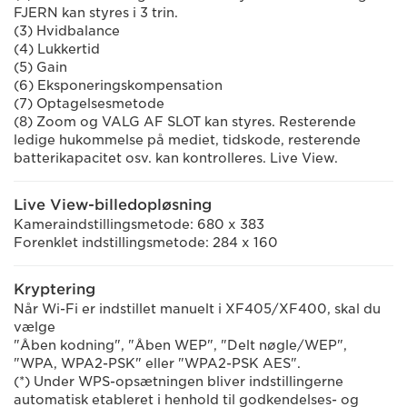
FJERN kan styres i 3 trin.
(3) Hvidbalance
(4) Lukkertid
(5) Gain
(6) Eksponeringskompensation
(7) Optagelsesmetode
(8) Zoom og VALG AF SLOT kan styres. Resterende
ledige hukommelse på mediet, tidskode, resterende
batterikapacitet osv. kan kontrolleres. Live View.
Live View-billedopløsning
Kameraindstillingsmetode: 680 x 383
Forenklet indstillingsmetode: 284 x 160
Kryptering
Når Wi-Fi er indstillet manuelt i XF405/XF400, skal du
vælge
"Åben kodning", "Åben WEP", "Delt nøgle/WEP",
"WPA, WPA2-PSK" eller "WPA2-PSK AES".
(*) Under WPS-opsætningen bliver indstillingerne
automatisk etableret i henhold til godkendelses- og