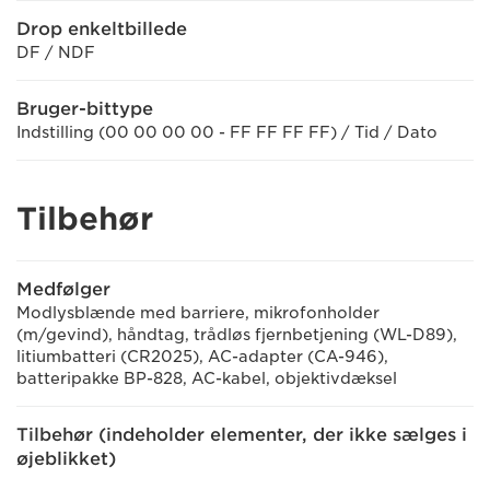
Drop enkeltbillede
DF / NDF
Bruger-bittype
Indstilling (00 00 00 00 - FF FF FF FF) / Tid / Dato
Tilbehør
Medfølger
Modlysblænde med barriere, mikrofonholder
(m/gevind), håndtag, trådløs fjernbetjening (WL-D89),
litiumbatteri (CR2025), AC-adapter (CA-946),
batteripakke BP-828, AC-kabel, objektivdæksel
Tilbehør (indeholder elementer, der ikke sælges i
øjeblikket)