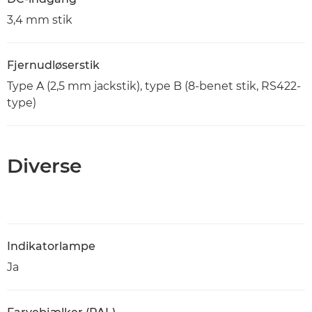
3,4 mm stik
Fjernudløserstik
Type A (2,5 mm jackstik), type B (8-benet stik, RS422-
type)
Diverse
Indikatorlampe
Ja