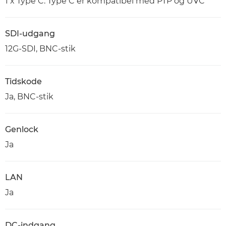
1 x Type C. Type C er kompatibel med PTP og UVC
SDI-udgang
12G-SDI, BNC-stik
Tidskode
Ja, BNC-stik
Genlock
Ja
LAN
Ja
DC-indgang