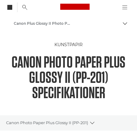
Canon Logo, back to
Canon Plus Glossy II Photo Paper PP-201 - A4, 4x6", 5x5", 5x7"
Skift
Canon
KUNSTPAPIR
Printere fra Canon
CANON PHOTO PAPER PLUS
Pixma Photo Paper - Glossy, Matter, Luster
GLOSSY II (PP-201)
SPECIFIKATIONER
Canon Photo Paper Plus Glossy II (PP-201)
Toggle breadcrumbs