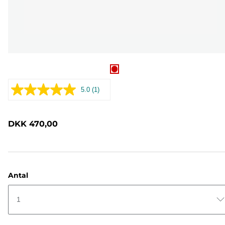
5.0
(1)
Læs
1
anmeldelse.
Samme
DKK 470,00
sidelink.
Antal
1