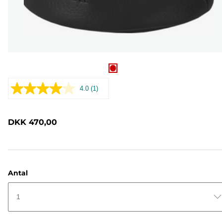
4.0
(1)
Læs
1
anmeldelse.
Samme
DKK 470,00
sidelink.
Antal
1