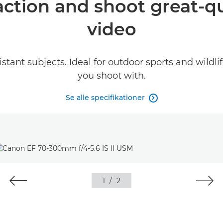
 action and shoot great-q
video
distant subjects. Ideal for outdoor sports and wi
you shoot with.
Se alle specifikationer

1
/
2