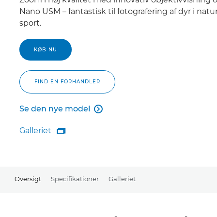
Nano USM – fantastisk til fotografering af dyr i nat
sport.
KØB NU
FIND EN FORHANDLER
Se den nye model

Se den nye model
Galleriet

Galleriet
Oversigt
Specifikationer
Galleriet