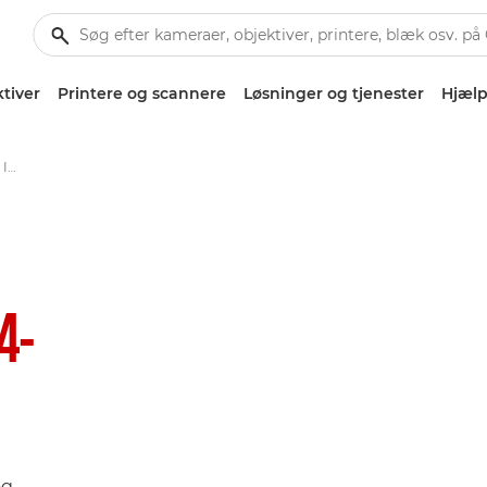
tiver
Printere og scannere
Løsninger og tjenester
Hjælp
Canon EF 70-300mm f/4-5.6 IS II USM - Objektiver - Kamera- og fotoobjektiver
4-
og