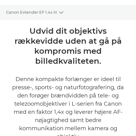
Canon Extender EF 1.4x III
Toggle breadcrumbs
Oversigt
Udvid dit objektivs
rækkevidde uden at gå på
Specifikationer
kompromis med
Anmeldelser
billedkvaliteten.
FIND EN FORHANDLER
Denne kompakte forlænger er ideel til
presse-, sports- og naturfotografering, da
den forøger brændvidden på tele- og
telezoomobjektiver i L-serien fra Canon
med en faktor 1,4x og leverer højere AF-
nøjagtighed samt bedre
kommunikation mellem kamera og