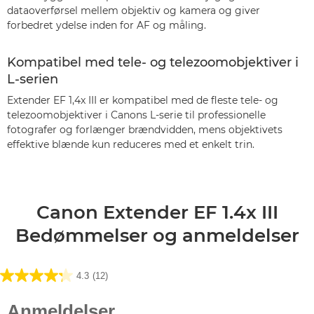
dataoverførsel mellem objektiv og kamera og giver
forbedret ydelse inden for AF og måling.
Kompatibel med tele- og telezoomobjektiver i
L-serien
Extender EF 1,4x III er kompatibel med de fleste tele- og
telezoomobjektiver i Canons L-serie til professionelle
fotografer og forlænger brændvidden, mens objektivets
effektive blænde kun reduceres med et enkelt trin.
Canon Extender EF 1.4x III
Bedømmelser og anmeldelser
4.3
(12)
4.3
ud
af