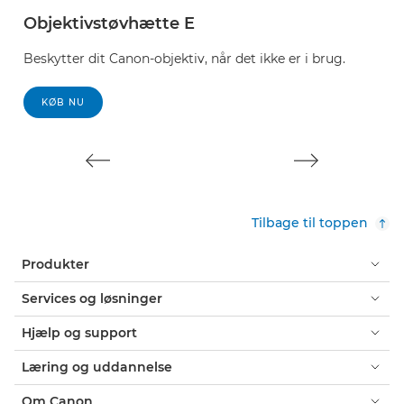
Objektivstøvhætte E
E
Beskytter dit Canon-objektiv, når det ikke er i brug.
Be
nå
KØB NU
Tilbage til toppen
Produkter
Services og løsninger
Hjælp og support
Læring og uddannelse
Om Canon