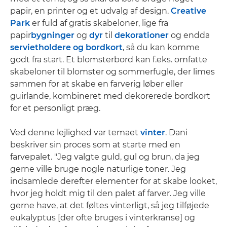
papir, en printer og et udvalg af design.
Creative
Park
er fuld af gratis skabeloner, lige fra
papir
bygninger
og
dyr
til
dekorationer
og endda
servietholdere og bordkort
, så du kan komme
godt fra start. Et blomsterbord kan f.eks. omfatte
skabeloner til blomster og sommerfugle, der limes
sammen for at skabe en farverig løber eller
guirlande, kombineret med dekorerede bordkort
for et personligt præg.
Ved denne lejlighed var temaet
vinter
. Dani
beskriver sin proces som at starte med en
farvepalet. "Jeg valgte guld, gul og brun, da jeg
gerne ville bruge nogle naturlige toner. Jeg
indsamlede derefter elementer for at skabe looket,
hvor jeg holdt mig til den palet af farver. Jeg ville
gerne have, at det føltes vinterligt, så jeg tilføjede
eukalyptus [der ofte bruges i vinterkranse] og