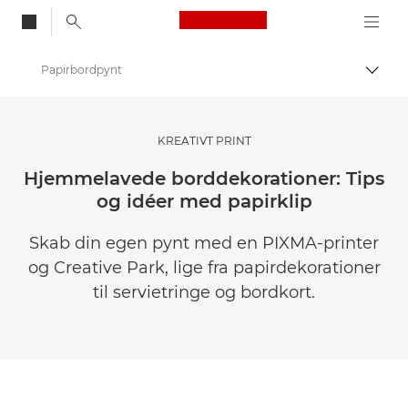
Canon Logo, back to
Papirbordpynt
Skift
Canon
Bliv inspireret | Tips til fotografering og print og købervejledninger
KREATIVT PRINT
Tips og teknikker til fotografering og print
Hjemmelavede borddekorationer: Tips
og idéer med papirklip
Skab din egen pynt med en PIXMA-printer
og Creative Park, lige fra papirdekorationer
til servietringe og bordkort.