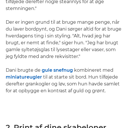
tilføjede derefter nogle stearinlys for at øge
stemningen."
Der er ingen grund til at bruge mange penge, når
du laver bordpynt, og Dani sørger altid for at bruge
hverdagens ting i sin styling. "Alt, hvad jeg har
brugt, er nemt at finde," siger hun. "Jeg har brugt
gamle syltetøjsglas til lysestager eller vaser, som
jeg fyldte med andre rekvisitter."
Dani brugte de
gule snefnug
kombineret med
miniatureugler
til at starte sit bord. Hun tilføjede
derefter grankogler og løv, som hun havde samlet
for at opbygge en kontrast af guld og grønt.
2. Print af dine skabeloner