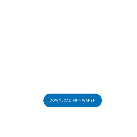
FIRMWAREOPDATERING
Seneste firmwa
PowerShot G7 
III
Find ud af, hvordan den nyeste firmwar
funktioner til dine videooptagelser o
til oprettelse af videoer og vlogs.
DOWNLOAD FIRMWAREN