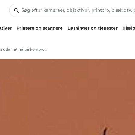
tiver
Printere og scannere
Løsninger og tjenester
Hjælp
Fokus uden at gå på kompromis – EOS RP