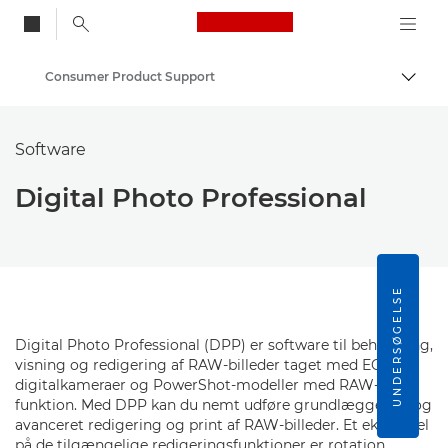
Canon Logo, back to
Consumer Product Support
Skift
Canon
Software
Digital Photo Professional
UNDERSØGELSE
Digital Photo Professional (DPP) er software til behandling,
visning og redigering af RAW-billeder taget med EOS
digitalkameraer og PowerShot-modeller med RAW-
funktion. Med DPP kan du nemt udføre grundlæggende og
avanceret redigering og print af RAW-billeder. Et eksempel
på de tilgængelige redigeringsfunktioner er rotation,