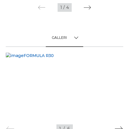
Galleriet
1
/
4
Support
FIND EN FORHANDLER
GALLERI
TOGGLE MENU
GALLERI
1
/
6