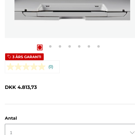
3 ÅRS GARANTI
(0)
Ingen
rating-
værdi.
Samme
DKK 4.813,73
sidelink.
Antal
1