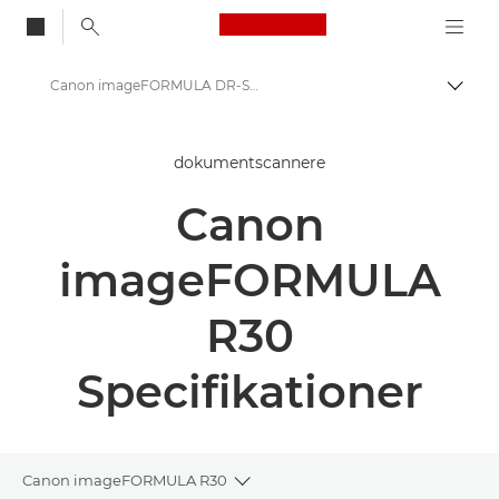
Canon Logo, back to
Canon imageFORMULA DR-S150 - Dokumentscannere
Skift
Canon
dokumentscannere
Løsninger og services
Canon
Erhvervsprodukter
Scannere til hjemmet og kontoret
imageFORMULA
Dokumentscannere
R30
Canon imageFORMULA R30 – Dokumentscannere
Specifikationer
Canon imageFORMULA R30
Toggle breadcrumbs