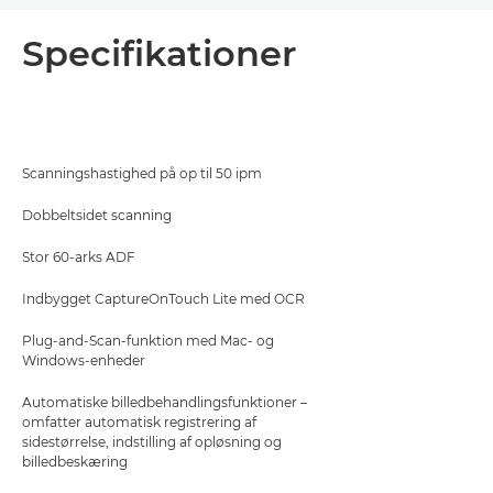
Oversigt
Specifikationer
Specifikationer
Support
Scanningshastighed på op til 50 ipm
PDF-download
Dobbeltsidet scanning
Stor 60-arks ADF
Indbygget CaptureOnTouch Lite med OCR
Plug-and-Scan-funktion med Mac- og
Windows-enheder
Automatiske billedbehandlingsfunktioner –
omfatter automatisk registrering af
sidestørrelse, indstilling af opløsning og
billedbeskæring