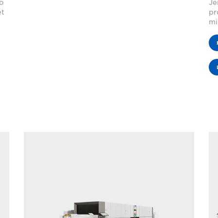
to
Je
et
pr
mi