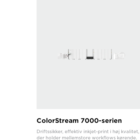
ColorStream 7000-serien
Driftssikker, effektiv inkjet-print i høj kvalitet,
der holder mellemstore workflows kørende.