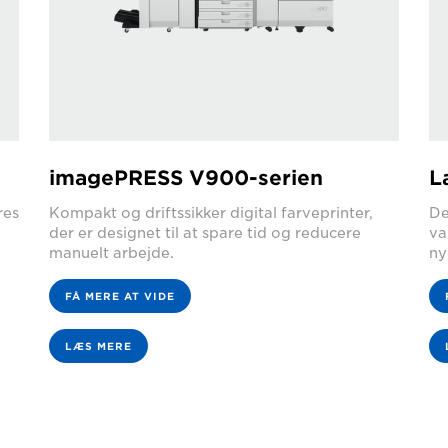
imagePRESS V900-serien
L
res
Kompakt og driftssikker digital farveprinter,
De
der er designet til at spare tid og reducere
va
manuelt arbejde.
ny
FÅ MERE AT VIDE
LÆS MERE