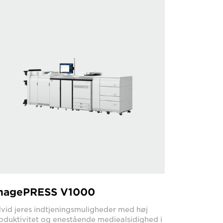
magePRESS V1000
vid jeres indtjeningsmuligheder med høj
oduktivitet og enestående mediealsidighed i