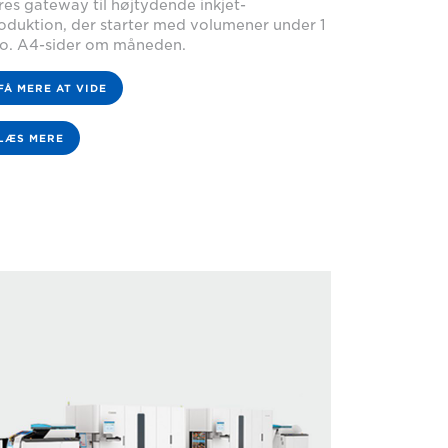
res gateway til højtydende inkjet-
oduktion, der starter med volumener under 1
o. A4-sider om måneden.
FÅ MERE AT VIDE
LÆS MERE