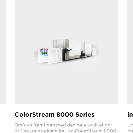
ColorStream 8000 Series
i
Omfavn fremtiden med den høje kvalitet og
Ud
driftssikre produktivitet fra ColorStream 8000-
pr