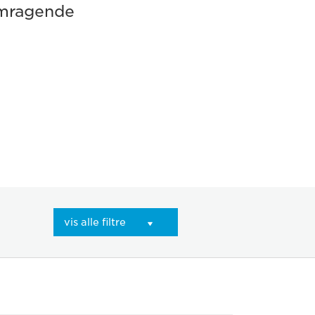
emragende
vis alle filtre