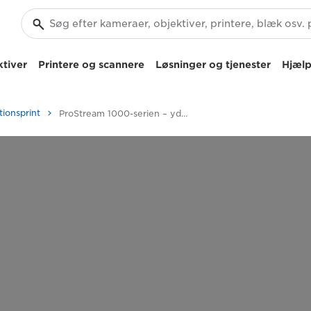
tiver
Printere og scannere
Løsninger og tjenester
Hjælp
tionsprint
ProStream 1000-serien – yderst produktivt, digitalt inkjet-rulleprintersystem