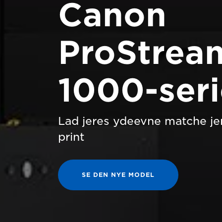
Canon
ProStrea
1000-ser
Lad jeres ydeevne matche jer
print
SE DEN NYE MODEL