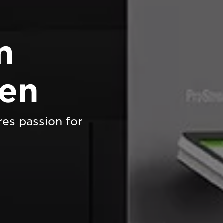
m
ien
es passion for