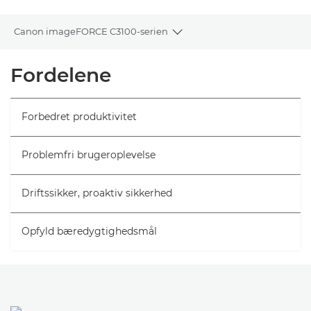
Canon imageFORCE C3100-serien
Toggle breadcrumbs
Oversigt
Fordelene
Specifikationer
Forbedret produktivitet
Problemfri brugeroplevelse
Driftssikker, proaktiv sikkerhed
Opfyld bæredygtighedsmål