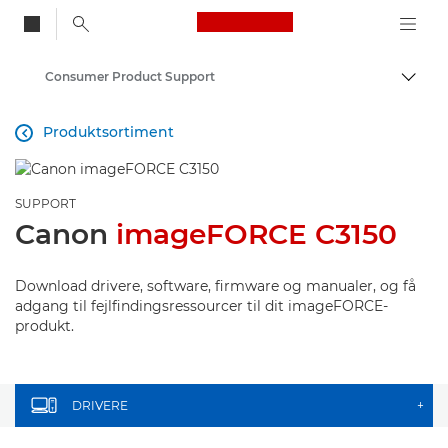
Canon Logo, back to
Consumer Product Support
Skift
Canon
Produktsortiment

SUPPORT
Canon
imageFORCE C3150
Download drivere, software, firmware og manualer, og få
adgang til fejlfindingsressourcer til dit imageFORCE-
produkt.
DRIVERE
+