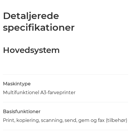
Specifikationer
Detaljerede
specifikationer
Support
PDF-download
Hovedsystem
Maskintype
Multifunktionel A3-farveprinter
Basisfunktioner
Print, kopiering, scanning, send, gem og fax (tilbehør)