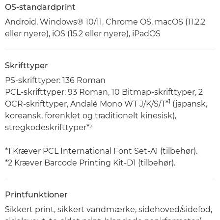
OS-standardprint
Android, Windows® 10/11, Chrome OS, macOS (11.2.2
eller nyere), iOS (15.2 eller nyere), iPadOS
Skrifttyper
PS-skrifttyper: 136 Roman
PCL-skrifttyper: 93 Roman, 10 Bitmap-skrifttyper, 2
1
OCR-skrifttyper, Andalé Mono WT J/K/S/T*
(japansk,
koreansk, forenklet og traditionelt kinesisk),
stregkodeskrifttyper*
2
*1 Kræver PCL International Font Set-A1 (tilbehør).
*2 Kræver Barcode Printing Kit-D1 (tilbehør).
Printfunktioner
Sikkert print, sikkert vandmærke, sidehoved/sidefod,