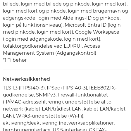
billede, login med billede og pinkode, login med kort,
login med kort og pinkode, login med brugernavn og
adgangskode, login med Afdelings-ID og pinkode,
login på funktionsniveau), Microsoft Entra ID (login
med pinkode, login med kort), Google Workspace
(login med adgangskode, login med kort),
tofaktorgodkendelse ved LUI/RUI, Access
Management System (Adgangskontrol)
*1 Tilbehør
Netværkssikkerhed
TLS 1.3 (FIPS140-3), IPSec (FIPS140-3), IEEE802.1X-
godkendelse, SNMPv3, firewall-funktionalitet
(IP/MAC-adressefiltrering), understøttelse af to
netværk (kablet LAN/trådløst LAN, kablet LAN/kablet
LAN), WPA3-understøttelse (Wi-Fi),
aktivering/deaktivering (netværksapplikationer,
fjernbrugerinterface, USB-interface), G3 FAX-