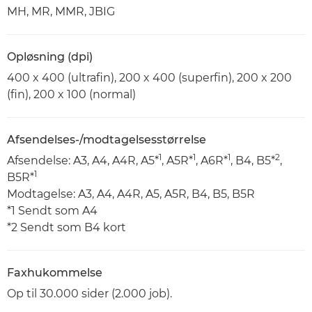
MH, MR, MMR, JBIG
Opløsning (dpi)
400 x 400 (ultrafin), 200 x 400 (superfin), 200 x 200
(fin), 200 x 100 (normal)
Afsendelses-/modtagelsesstørrelse
1
1
1
2
Afsendelse: A3, A4, A4R, A5*
, A5R*
, A6R*
, B4, B5*
,
1
B5R*
Modtagelse: A3, A4, A4R, A5, A5R, B4, B5, B5R
*1 Sendt som A4
*2 Sendt som B4 kort
Faxhukommelse
Op til 30.000 sider (2.000 job).