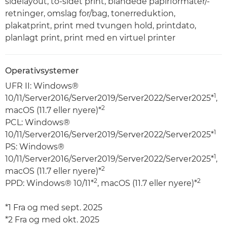
sidelayout, to-sidet print, blandede papirformater/-
retninger, omslag for/bag, tonerreduktion,
plakatprint, print med tvungen hold, printdato,
planlagt print, print med en virtuel printer
Operativsystemer
UFR II: Windows®
1
10/11/Server2016/Server2019/Server2022/Server2025*
,
2
macOS (11.7 eller nyere)*
PCL: Windows®
1
10/11/Server2016/Server2019/Server2022/Server2025*
PS: Windows®
1
10/11/Server2016/Server2019/Server2022/Server2025*
,
2
macOS (11.7 eller nyere)*
2
2
PPD: Windows® 10/11*
, macOS (11.7 eller nyere)*
*1 Fra og med sept. 2025
*2 Fra og med okt. 2025