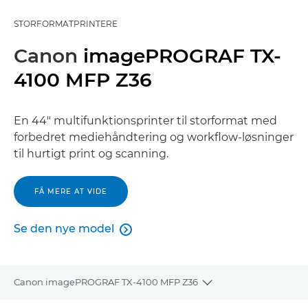
STORFORMATPRINTERE
Canon
imagePROGRAF TX-
4100 MFP Z36
En 44" multifunktionsprinter til storformat med
forbedret mediehåndtering og workflow-løsninger
til hurtigt print og scanning.
FÅ MERE AT VIDE
Se den nye model

Se den nye model
Canon imagePROGRAF TX-4100 MFP Z36
Toggle breadcrumbs