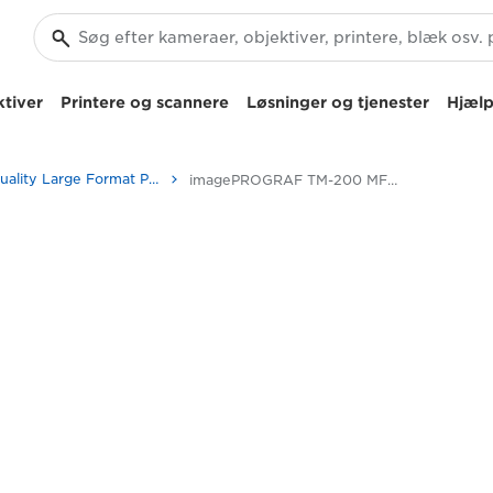
tiver
Printere og scannere
Løsninger og tjenester
Hjælp
High-Quality Large Format Printers for CAD/GIS and Stunning Graphics
imagePROGRAF TM-200 MFP L24ei: Højtydende print