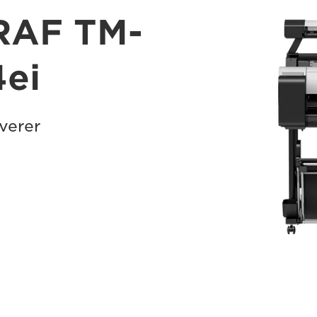
RAF TM-
ei
verer