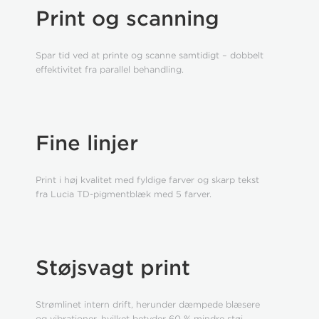
Print og scanning
Spar tid ved at printe og scanne samtidigt – dobbelt
effektivitet fra parallel behandling.
Fine linjer
Print i høj kvalitet med fyldige farver og skarp tekst
fra Lucia TD-pigmentblæk med 5 farver.
Støjsvagt print
Strømlinet intern drift, herunder dæmpede blæsere
og vibrationer, hvilket betyder 60 % mindre støj.