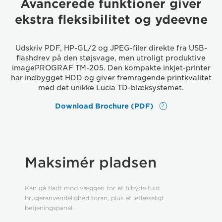
Avancerede funktioner giver
ekstra fleksibilitet og ydeevne
Udskriv PDF, HP-GL/2 og JPEG-filer direkte fra USB-
flashdrev på den støjsvage, men utroligt produktive
imagePROGRAF TM-205. Den kompakte inkjet-printer
har indbygget HDD og giver fremragende printkvalitet
med det unikke Lucia TD-blæksystemet.
Download Brochure (PDF)
Maksimér pladsen
Kan gå fladt mod væggen for at tilbyde fuld
brugeranvendelighed foran, plus et letlæseligt
betjeningspanel.