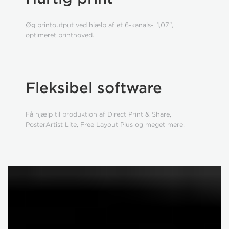
Øg printoutput ved hjælp af et 6-kanals-, 1,07",
optimeret printhoved.
Fleksibel software
Få hjælp til produktion af Direct Print & Share,
PosterArtist Lite, Free Layout Plus og meget mere.