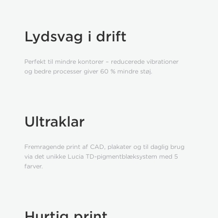
Lydsvag i drift
Perfekt til mindre kontorer – reducerede vibrationer
og bedre processer giver 60 % mindre støj.
Ultraklar
Fremragende print af CAD, plakater og til daglig brug
via det unikke Lucia TD-pigmentblæksystem med 5
farver.
Hurtig print