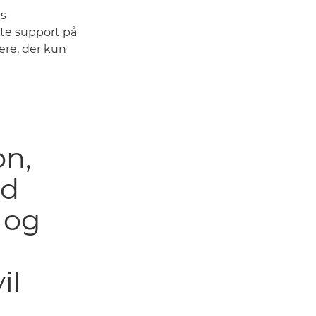
ns
kte support på
ere, der kun
on,
id
 og
il