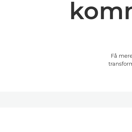
komm
Få mere
transfor