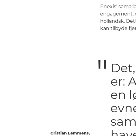
Enexis' samar
engagement, de
hollandsk. Det
kan tilbyde fj
Det
er: 
en 
evne
samm
have
Cristian Lemmens,