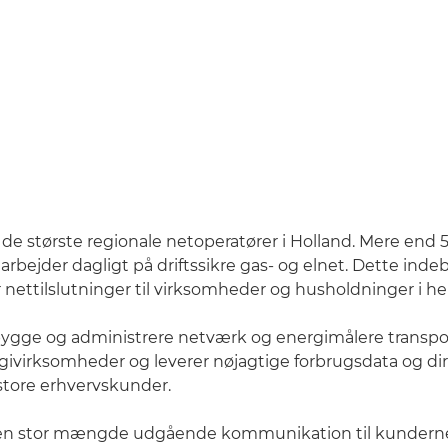
f de største regionale netoperatører i Holland. Mere end 
rbejder dagligt på driftssikre gas- og elnet. Dette ind
r nettilslutninger til virksomheder og husholdninger i he
bygge og administrere netværk og energimålere transpo
rgivirksomheder og leverer nøjagtige forbrugsdata og di
 store erhvervskunder.
 en stor mængde udgående kommunikation til kunder