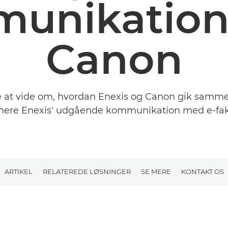
unikatio
Canon
 at vide om, hvordan Enexis og Canon gik samm
mere Enexis' udgående kommunikation med e-fak
ARTIKEL
RELATEREDE LØSNINGER
SE MERE
KONTAKT OS