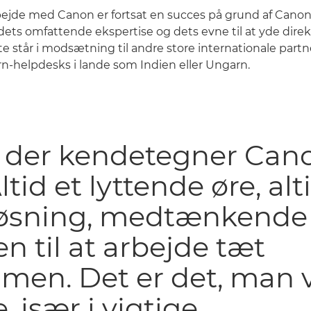
bejde med Canon er fortsat en succes på grund af Cano
ts omfattende ekspertise og dets evne til at yde dire
te står i modsætning til andre store internationale partn
ern-helpdesks i lande som Indien eller Ungarn.
, der kendetegner Can
Altid et lyttende øre, alt
løsning, medtænkende
n til at arbejde tæt
en. Det er det, man v
, især i vigtige