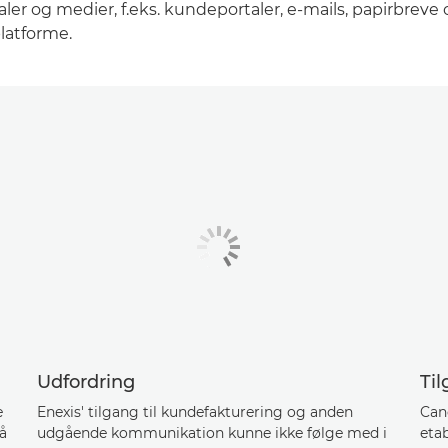
aler og medier, f.eks. kundeportaler, e-mails, papirbreve
platforme.
Udfordring
Ti
e
Enexis' tilgang til kundefakturering og anden
Can
på
udgående kommunikation kunne ikke følge med i
eta