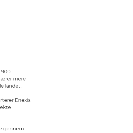
5.900
ebærer mere
le landet.
rterer Enexis
rekte
ne gennem