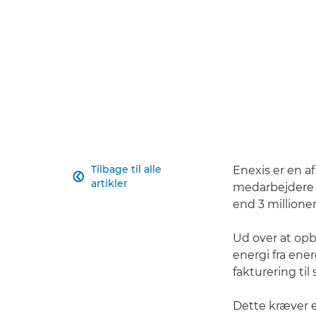
Tilbage til alle
Enexis er en a

artikler
medarbejdere a
end 3 millione
Ud over at op
energi fra ene
fakturering til
Dette kræver