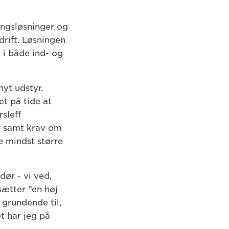
ngsløsninger og
rift. Løsningen
r i både ind- og
yt udstyr.
et på tide at
sleff
r samt krav om
e mindst større
dør - vi ved,
tsætter ”en høj
 grundende til,
t har jeg på