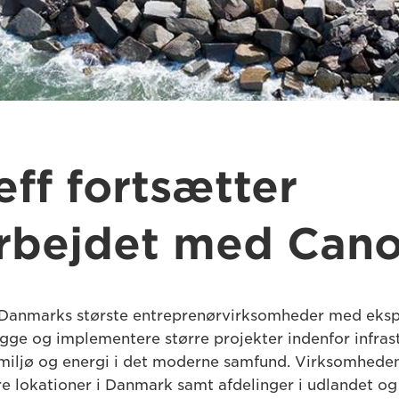
eff fortsætter
rbejdet med Can
f Danmarks største entreprenørvirksomheder med ekspe
ge og implementere større projekter indenfor infrast
 miljø og energi i det moderne samfund. Virksomhede
re lokationer i Danmark samt afdelinger i udlandet o