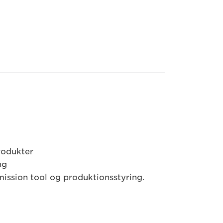
rodukter
ng
ission tool og produktionsstyring.