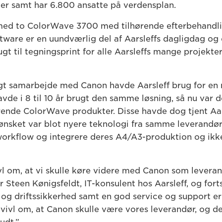
rder samt har 6.800 ansatte på verdensplan.
med to ColorWave 3700 med tilhørende efterbehandli
ware er en uundværlig del af Aarsleffs dagligdag og d
ugt til tegningsprint for alle Aarsleffs mange projekte
igt samarbejde med Canon havde Aarsleff brug for en n
de i 8 til 10 år brugt den samme løsning, så nu var d
erende ColorWave produkter. Disse havde dog tjent Aar
 ønsket var blot nyere teknologi fra samme leverandø
 workflow og integrere deres A4/A3-produktion og ikk
ivl om, at vi skulle køre videre med Canon som leveran
er Steen Kønigsfeldt, IT-konsulent hos Aarsleff, og for
og driftssikkerhed samt en god service og support er
 tvivl om, at Canon skulle være vores leverandør, og de