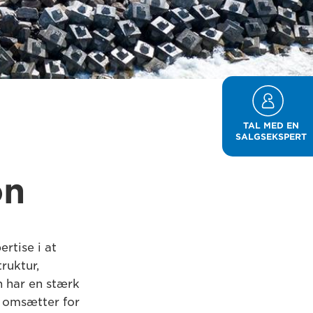
TAL MED EN
SALGSEKSPERT
on
rtise i at
ruktur,
n har en stærk
g omsætter for