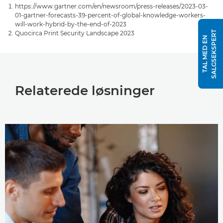
https://www.gartner.com/en/newsroom/press-releases/2023-03-
01-gartner-forecasts-39-percent-of-global-knowledge-workers-
will-work-hybrid-by-the-end-of-2023
T
Quocirca Print Security Landscape 2023
T
A
L
M
E
D
E
N
S
A
L
G
S
E
K
S
P
E
R
Relaterede løsninger