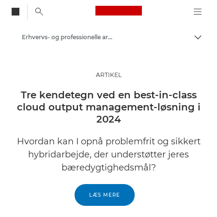
Canon Logo, back to
Erhvervs- og professionelle artikler
Skift
Canon
Løsninger og services
ARTIKEL
Insights
Tre kendetegn ved en best-in-class
cloud output management-løsning i
2024
Hvordan kan I opnå problemfrit og sikkert
hybridarbejde, der understøtter jeres
bæredygtighedsmål?
LÆS MERE