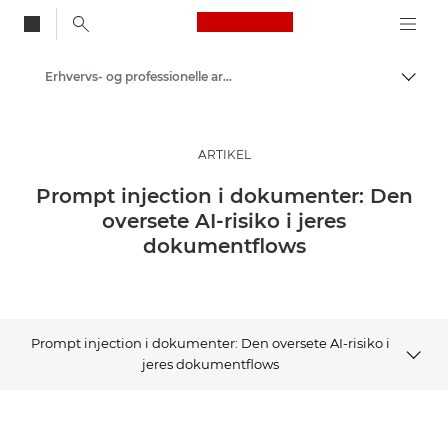
Canon Logo, back to
Erhvervs- og professionelle artikler
Skift
Canon
Løsninger og services
ARTIKEL
Insights
Prompt injection i dokumenter: Den
oversete AI-risiko i jeres
dokumentflows
Prompt injection i dokumenter: Den oversete AI-risiko i
jeres dokumentflows
ARTIKEL