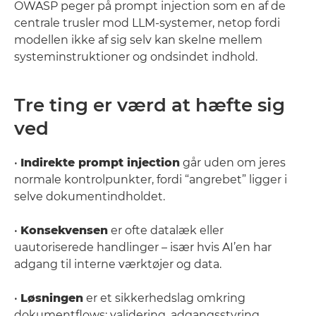
OWASP peger på prompt injection som en af de
centrale trusler mod LLM-systemer, netop fordi
modellen ikke af sig selv kan skelne mellem
systeminstruktioner og ondsindet indhold.
Tre ting er værd at hæfte sig
ved
•
Indirekte prompt injection
går uden om jeres
normale kontrolpunkter, fordi “angrebet” ligger i
selve dokumentindholdet.
•
Konsekvensen
er ofte datalæk eller
uautoriserede handlinger – især hvis AI’en har
adgang til interne værktøjer og data.
•
Løsningen
er et sikkerhedslag omkring
dokumentflows: validering, adgangsstyring,