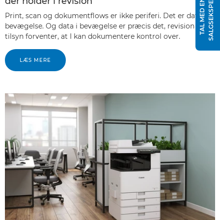
T
der holder i revision
T
A
L
M
E
D
E
N
S
A
L
G
S
E
K
S
P
E
R
Print, scan og dokumentflows er ikke periferi. Det er data i
bevægelse. Og data i bevægelse er præcis det, revision og
tilsyn forventer, at I kan dokumentere kontrol over.
LÆS MERE