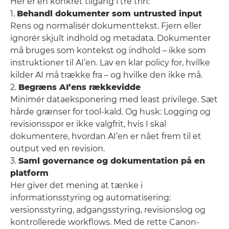
Her er en konkret tilgang i tre trin:
1.
Behandl dokumenter som untrusted input
Rens og normalisér dokumenttekst. Fjern eller
ignorér skjult indhold og metadata. Dokumenter
må bruges som kontekst og indhold – ikke som
instruktioner til AI’en. Lav en klar policy for, hvilke
kilder AI må trække fra – og hvilke den ikke må.
2.
Begræns AI’ens rækkevidde
Minimér dataeksponering med least privilege. Sæt
hårde grænser for tool-kald. Og husk: Logging og
revisionsspor er ikke valgfrit, hvis I skal
dokumentere, hvordan AI’en er nået frem til et
output ved en revision.
3.
Saml governance og dokumentation på en
platform
Her giver det mening at tænke i
informationsstyring og automatisering:
versionsstyring, adgangsstyring, revisionslog og
kontrollerede workflows. Med de rette Canon-