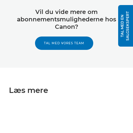
Vil du vide mere om
T
T
A
L
M
E
D
E
N
S
A
L
G
S
E
K
S
P
E
R
abonnementsmulighederne hos
Canon?
TAL MED VORES TEAM
Læs mere