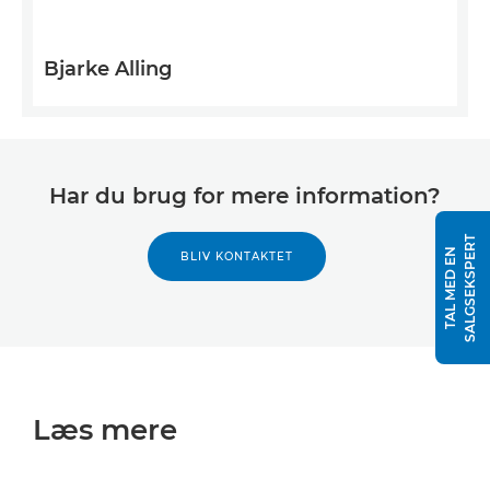
Bjarke Alling
Har du brug for mere information?
T
T
A
L
M
E
D
E
N
S
A
L
G
S
E
K
S
P
E
R
BLIV KONTAKTET
Læs mere