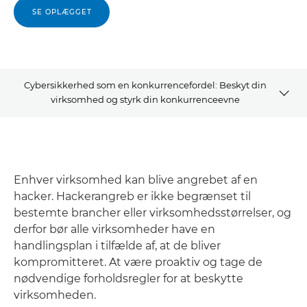
SE OPLÆGGET
Cybersikkerhed som en konkurrencefordel: Beskyt din
virksomhed og styrk din konkurrenceevne
Se oplægget
Om Bjarke Alling
Enhver virksomhed kan blive angrebet af en
hacker. Hackerangreb er ikke begrænset til
kontakt os
bestemte brancher eller virksomhedsstørrelser, og
derfor bør alle virksomheder have en
Læs mere
handlingsplan i tilfælde af, at de bliver
kompromitteret. At være proaktiv og tage de
nødvendige forholdsregler for at beskytte
virksomheden.