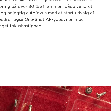
ual Pixel AF-teknologi leverer imponerende
poring på over 80 % af rammen, både vandret
n og nøjagtig autofokus med et stort udvalg af
orbedrer også One-Shot AF-ydeevnen med
øget fokushastighed.