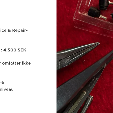
ice & Repair-
 : 4.500 SEK
er omfatter ikke
ck-
sniveau