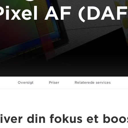
Pixel AF (DAF
Oversigt
Priser
Relaterede services
iver din fokus et boo