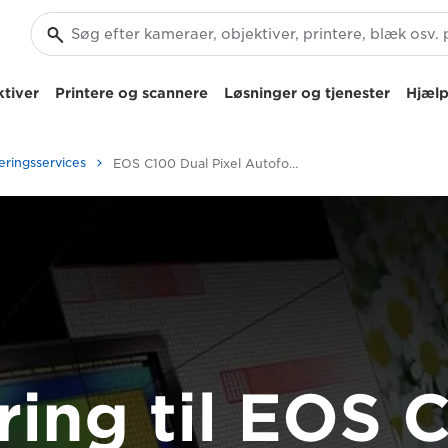
tiver
Printere og scannere
Løsninger og tjenester
Hjælp
ringsservices
EOS C100 Dual Pixel Autofocus-opgradering
ing til EOS 