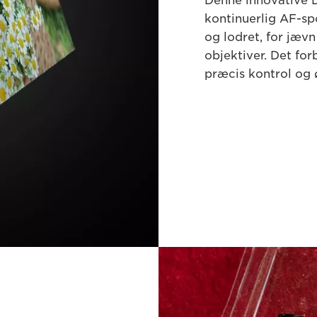
Denne innovative D
kontinuerlig AF-s
og lodret, for jæv
objektiver. Det f
præcis kontrol og 