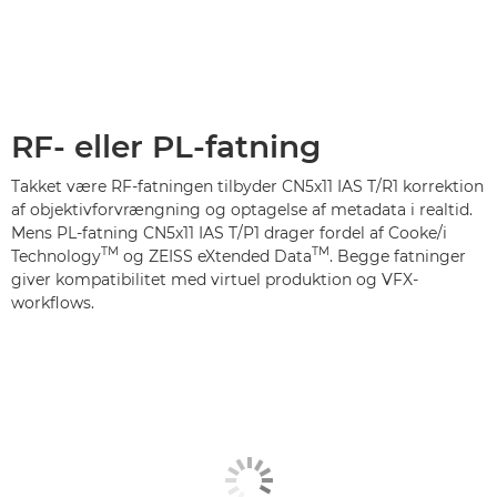
RF- eller PL-fatning
Takket være RF-fatningen tilbyder CN5x11 IAS T/R1 korrektion
af objektivforvrængning og optagelse af metadata i realtid.
Mens PL-fatning CN5x11 IAS T/P1 drager fordel af Cooke/i
TM
TM
Technology
og ZEISS eXtended Data
. Begge fatninger
giver kompatibilitet med virtuel produktion og VFX-
workflows.