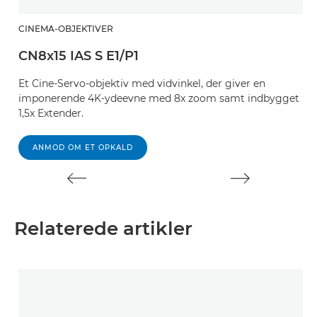
CINEMA-OBJEKTIVER
C
CN8x15 IAS S E1/P1
C
Et Cine-Servo-objektiv med vidvinkel, der giver en
Et
imponerende 4K-ydeevne med 8x zoom samt indbygget
u
1,5x Extender.
p
ANMOD OM ET OPKALD
Relaterede artikler