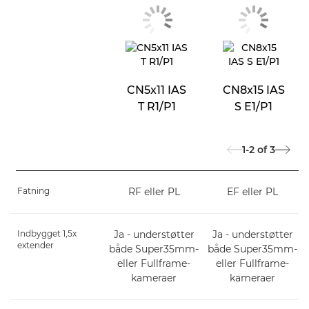
CN5x11 IAS
CN8x15 IAS
T R1/P1
S E1/P1
1-2
of
3
Fatning
RF eller PL
EF eller PL
Indbygget 1,5x
Ja - understøtter
Ja - understøtter
extender
både Super35mm-
både Super35mm-
eller Fullframe-
eller Fullframe-
kameraer
kameraer