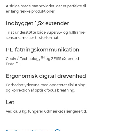
Alsidige brede brændvidder, der er perfekte til
en lang række produktioner.
Indbygget 1,5x extender
Til at understøtte både Super35- og fullframe-
sensorkameraer til storformat.
PL-fatningskommunikation
TM
Cooke/i Technology
og ZEISS eXtended
TM
Data
.
Ergonomisk digital drevenhed
Forbedret ydeevne med opdateret tilslutning
og korrektion af optisk focus breathing.
Let
Ved ca. 3 kg, fungerer udmærket i længere tid.