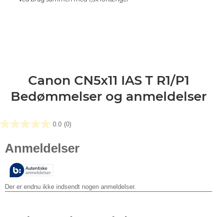
Canon CN5x11 IAS T R1/P1
Bedømmelser og anmeldelser
0.0
(0)
0.0
ud
af
5
stjerner.