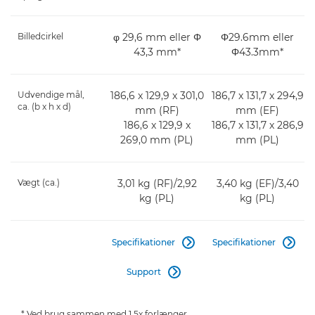
Billedcirkel
φ 29,6 mm eller Φ
Φ29.6mm eller
43,3 mm*
Φ43.3mm*
Udvendige mål,
186,6 x 129,9 x 301,0
186,7 x 131,7 x 294,9
ca. (b x h x d)
mm (RF)
mm (EF)
186,6 x 129,9 x
186,7 x 131,7 x 286,9
269,0 mm (PL)
mm (PL)
Vægt (ca.)
3,01 kg (RF)/2,92
3,40 kg (EF)/3,40
kg (PL)
kg (PL)
Specifikationer
Specifikationer


Support

* Ved brug sammen med 1,5x forlænger