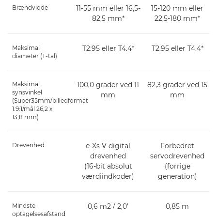
Brændvidde
11-55 mm eller 16,5-
15-120 mm eller
82,5 mm*
22,5-180 mm*
Maksimal
T2.95 eller T4.4*
T2.95 eller T4.4*
diameter (T-tal)
Maksimal
100,0 grader ved 11
82,3 grader ved 15
synsvinkel
mm
mm
(Super35mm/billedformat
1.9:1/mål 26,2 x
13,8 mm)
Drevenhed
e-Xs V digital
Forbedret
drevenhed
servodrevenhed
(16-bit absolut
(forrige
værdiindkoder)
generation)
Mindste
0,6 m2 / 2,0’
0,85 m
optagelsesafstand