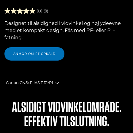
0.0
(0)
Designet til alsidighed i vidvinkel og høj ydeevne
med et kompakt design. Fås med RF- eller PL-
fatning.
ANMOD OM ET OPKALD
Canon CN5x11 IAS T R1/P1
Toggle breadcrumbs
Oversigt
ALSIDIGT VIDVINKELOMRÅDE.
Specifikationer
EFFEKTIV TILSLUTNING.
Anmeldelser