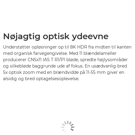
Nøjagtig optisk ydeevne
Understøtter opløsninger op til 8K HDR fra midten til kanten
med organisk farvegengivelse. Med 11 blændelameller
producerer CN5x11 IAS T R1/P1 bløde, spredte højlysområder
og silkebløde baggrunde ude af fokus. En usædvanlig bred
5x optisk zoom med en brændvidde på 11-55 mm giver en
alsidig og bred optagelsesoplevelse.