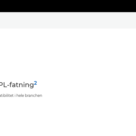
2
PL-fatning
ibilitet i hele branchen