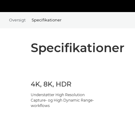
Oversigt
Specifikationer
Specifikationer
4K, 8K, HDR
Understøtter High Resolution
Capture- og High Dynamic Range-
workflows