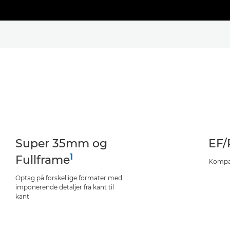
Super 35mm og
EF/
1
Fullframe
Kompat
Optag på forskellige formater med
imponerende detaljer fra kant til
kant