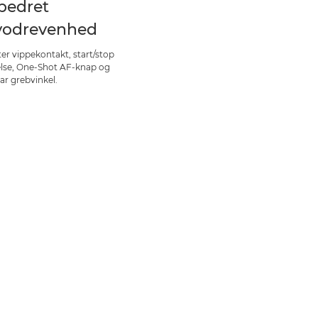
bedret
vodrevenhed
er vippekontakt, start/stop
lse, One-Shot AF-knap og
ar grebvinkel.