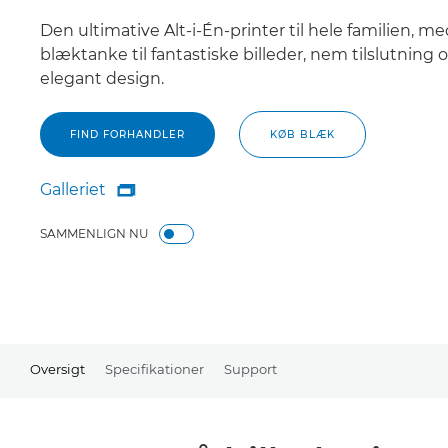
Den ultimative Alt-i-Én-printer til hele familien, me
blæktanke til fantastiske billeder, nem tilslutning 
elegant design.
FIND FORHANDLER
KØB BLÆK
Galleriet

Galleriet
SAMMENLIGN NU
Oversigt
Specifikationer
Support