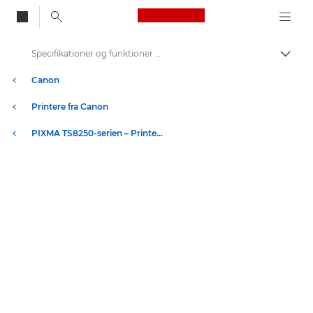
Canon Logo, back to
Specifikationer og funktioner – PIXMA TS8250
Skift
Canon
Printere fra Canon
PIXMA TS8250-serien – Printere