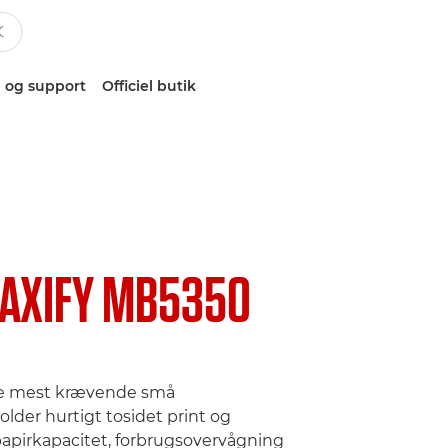
 og support
Officiel butik
AXIFY MB5350
l de mest krævende små
older hurtigt tosidet print og
papirkapacitet, forbrugsovervågning