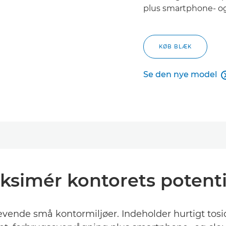
plus smartphone- og 
KØB BLÆK
Se den nye model
Se den nye model
ksimér kontorets potenti
krævende små kontormiljøer. Indeholder hurtigt tosi