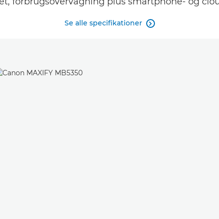
et, forbrugsovervågning plus smartphone- og cloud
Se alle specifikationer
