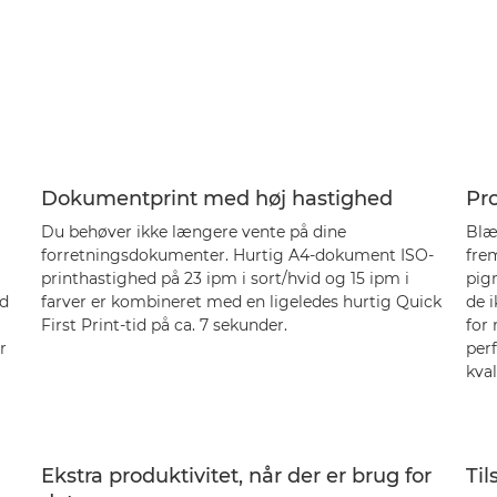
Dokumentprint med høj hastighed
Pro
Du behøver ikke længere vente på dine
Blæ
forretningsdokumenter. Hurtig A4-dokument ISO-
frem
printhastighed på 23 ipm i sort/hvid og 15 ipm i
pig
ed
farver er kombineret med en ligeledes hurtig Quick
de i
First Print-tid på ca. 7 sekunder.
for 
r
perf
kval
Ekstra produktivitet, når der er brug for
Ti