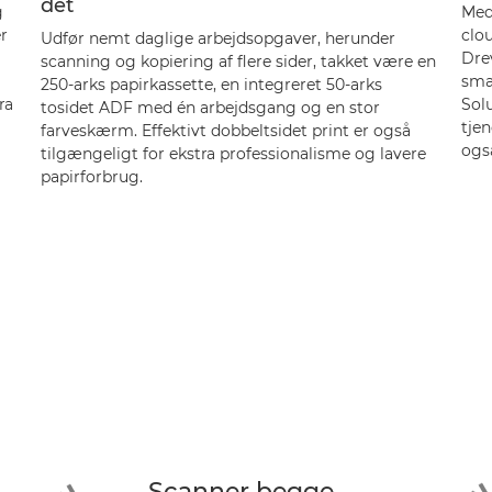
det
g
Med
r
clou
Udfør nemt daglige arbejdsopgaver, herunder
Drev
scanning og kopiering af flere sider, takket være en
sma
250-arks papirkassette, en integreret 50-arks
ra
Solu
tosidet ADF med én arbejdsgang og en stor
tjen
farveskærm. Effektivt dobbeltsidet print er også
ogs
tilgængeligt for ekstra professionalisme og lavere
papirforbrug.
Scanner begge