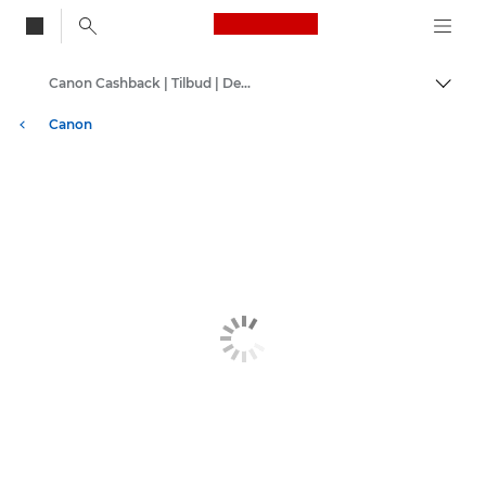
Canon Logo, back to
Canon Cashback | Tilbud | Deals
Skift
Canon