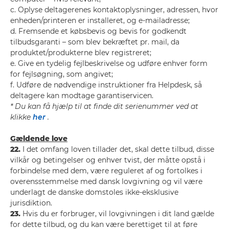
c. Oplyse deltagerenes kontaktoplysninger, adressen, hvor
enheden/printeren er installeret, og e-mailadresse;
d. Fremsende et købsbevis og bevis for godkendt
tilbudsgaranti – som blev bekræftet pr. mail, da
produktet/produkterne blev registreret;
e. Give en tydelig fejlbeskrivelse og udføre enhver form
for fejlsøgning, som angivet;
f. Udføre de nødvendige instruktioner fra Helpdesk, så
deltagere kan modtage garantiservicen.
* Du kan få hjælp til at finde dit serienummer ved at
klikke
her
.
Gældende love
22.
I det omfang loven tillader det, skal dette tilbud, disse
vilkår og betingelser og enhver tvist, der måtte opstå i
forbindelse med dem, være reguleret af og fortolkes i
overensstemmelse med dansk lovgivning og vil være
underlagt de danske domstoles ikke-eksklusive
jurisdiktion.
23.
Hvis du er forbruger, vil lovgivningen i dit land gælde
for dette tilbud, og du kan være berettiget til at føre