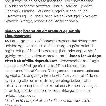
registreres på en adresse inden for Tilbudsområderne.
Tilbudsområderne omfatter: Østrig, Belgien, Tjekkiet,
Danmark, Finland, Tyskland, Ungarn, Irland, Italien,
Luxembourg, Holland, Norge, Polen, Portugal, Slovakiet,
Spanien, Sverige, Schweiz og Storbritannien.
Sådan registrerer du dit produkt og får din
Tilbudsgaranti
12.
For at gøre krav på Garantitilbuddet skal deltagerne
udfylde og indsende en online ansøgningsformular til
registrering af Tilbudsproduktet (herunder angivelse af
gyldigt produktserienummer/-numre)*
inden for 30 dage
efter køb af tilbudsproduktet
. Henvendelser modtaget
senere end 30 dage efter køb af Tilbudsproduktet
accepteres ikke af Canon. Deltagere skal scanne, uploade
og vedhæfte et gyldigt købsbevis (f.eks. en kopi af deres
kvittering eller onlineordre og betalingsbekræftelse,
inklusive moms) til onlineformularen. Bemærk venligst,
at en fragtseddel eller ordreseddel ikke gælder som
gyldigt købsbevis.
* Du kan få hjælp til at finde dit serienummer ved at
klikke
her
.