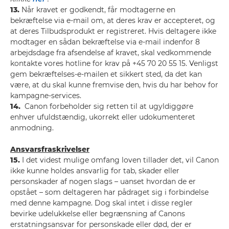
13.
Når kravet er godkendt, får modtagerne en
bekræftelse via e-mail om, at deres krav er accepteret, og
at deres Tilbudsprodukt er registreret. Hvis deltagere ikke
modtager en sådan bekræftelse via e-mail indenfor 8
arbejdsdage fra afsendelse af kravet, skal vedkommende
kontakte vores hotline for krav på +45 70 20 55 15. Venligst
gem bekræftelses-e-mailen et sikkert sted, da det kan
være, at du skal kunne fremvise den, hvis du har behov for
kampagne-services.
14.
Canon forbeholder sig retten til at ugyldiggøre
enhver ufuldstændig, ukorrekt eller udokumenteret
anmodning.
Ansvarsfraskrivelser
15.
I det videst mulige omfang loven tillader det, vil Canon
ikke kunne holdes ansvarlig for tab, skader eller
personskader af nogen slags – uanset hvordan de er
opstået – som deltageren har pådraget sig i forbindelse
med denne kampagne. Dog skal intet i disse regler
bevirke udelukkelse eller begrænsning af Canons
erstatningsansvar for personskade eller død, der er