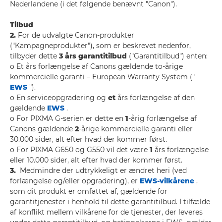
Nederlandene (i det følgende benævnt "Canon").
Tilbud
2.
For de udvalgte Canon-produkter
("Kampagneprodukter"), som er beskrevet nedenfor,
tilbyder dette
3 års garantitilbud
("Garantitilbud") enten:
o Et års forlængelse af Canons gældende to-årige
kommercielle garanti – European Warranty System ("
EWS
").
o En serviceopgradering og
et
års forlængelse af den
gældende
EWS
.
o For PIXMA G-serien er dette en
1
-årig forlængelse af
Canons gældende
2
-årige kommercielle garanti eller
30.000 sider, alt efter hvad der kommer først.
o For PIXMA G650 og G550 vil det være
1
års forlængelse
eller 10.000 sider, alt efter hvad der kommer først.
3.
Medmindre der udtrykkeligt er ændret heri (ved
forlængelse og/eller opgradering), er
EWS-vilkårene
,
som dit produkt er omfattet af, gældende for
garantitjenester i henhold til dette garantitilbud. I tilfælde
af konflikt mellem vilkårene for de tjenester, der leveres