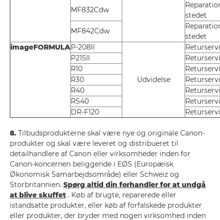
Reparatio
MF832Cdw
stedet
Reparatio
MF842Cdw
stedet
imageFORMULA
P-208II
Returserv
P215II
Returserv
R10
Returserv
R30
Udvidelse
Returserv
R40
Returserv
RS40
Returserv
DR-F120
Returserv
8.
Tilbudsprodukterne skal være nye og originale Canon-
produkter og skal være leveret og distribueret til
detailhandlere af Canon eller virksomheder inden for
Canon-koncernen beliggende i EØS (Europæisk
Økonomisk Samarbejdsområde) eller Schweiz og
Storbritannien.
Spørg altid din forhandler for at undgå
at blive skuffet
. Køb af brugte, reparerede eller
istandsatte produkter, eller køb af forfalskede produkter
eller produkter, der bryder med nogen virksomhed inden