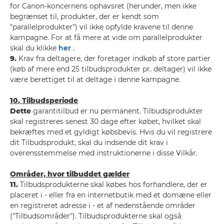
for Canon-koncernens ophavsret (herunder, men ikke
begrænset til, produkter, der er kendt som
"parallelprodukter") vil ikke opfylde kravene til denne
kampagne. For at få mere at vide om parallelprodukter
skal du klikke
her
.
9.
Krav fra deltagere, der foretager indkøb af store partier
(køb af mere end 25 tilbudsprodukter pr. deltager) vil ikke
være berettiget til at deltage i denne kampagne.
10. Tilbudsperiode
Dette
garantitilbud er nu permanent. Tilbudsprodukter
skal registreres senest 30 dage efter købet, hvilket skal
bekræftes med et gyldigt købsbevis. Hvis du vil registrere
dit Tilbudsprodukt, skal du indsende dit krav i
overensstemmelse med instruktionerne i disse Vilkår.
Områder, hvor tilbuddet gælder
11.
Tilbudsprodukterne skal købes hos forhandlere, der er
placeret i - eller fra en internetbutik med et domæne eller
en registreret adresse i - et af nedenstående områder
("Tilbudsområder"). Tilbudsprodukterne skal også