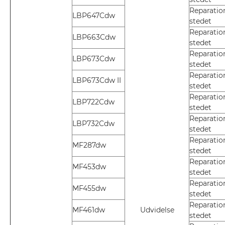
Reparatio
LBP647Cdw
stedet
Reparatio
LBP663Cdw
stedet
Reparatio
LBP673Cdw
stedet
Reparatio
LBP673Cdw II
stedet
Reparatio
LBP722Cdw
stedet
Reparatio
LBP732Cdw
stedet
Reparatio
MF287dw
stedet
Reparatio
MF453dw
stedet
Reparatio
MF455dw
stedet
Reparatio
MF461dw
Udvidelse
stedet