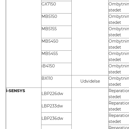
GX7150
Ombytnin
stedet
MB5150
Ombytnin
stedet
MB5155
Ombytnin
stedet
MB5450
Ombytnin
stedet
MB5455
Ombytnin
stedet
iB4150
Ombytnin
stedet
BX110
Ombytnin
Udvidelse
stedet
i-SENSYS
Reparatio
LBP226dw
stedet
Reparatio
LBP233dw
stedet
Reparatio
LBP236dw
stedet
Reparatio