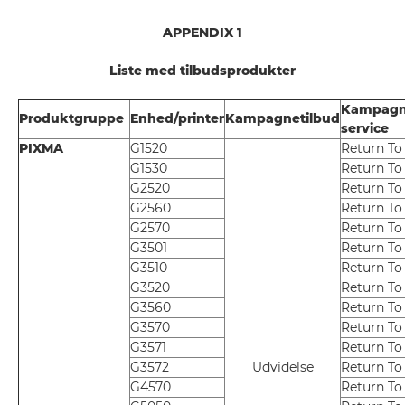
APPENDIX 1
Liste med tilbudsprodukter
Kampagne
Produktgruppe
Enhed/printer
Kampagnetilbud
service
PIXMA
G1520
Return To
G1530
Return To
G2520
Return To
G2560
Return To
G2570
Return To
G3501
Return To
G3510
Return To
G3520
Return To
G3560
Return To
G3570
Return To
G3571
Return To
G3572
Udvidelse
Return To
G4570
Return To