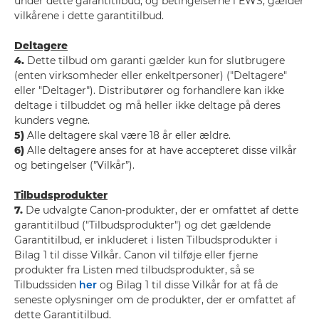
under dette garantitilbud, og betingelserne i EWS, gælder
vilkårene i dette garantitilbud.
Deltagere
4.
Dette tilbud om garanti gælder kun for slutbrugere
(enten virksomheder eller enkeltpersoner) ("Deltagere"
eller "Deltager"). Distributører og forhandlere kan ikke
deltage i tilbuddet og må heller ikke deltage på deres
kunders vegne.
5)
Alle deltagere skal være 18 år eller ældre.
6)
Alle deltagere anses for at have accepteret disse vilkår
og betingelser (”Vilkår”).
Tilbudsprodukter
7.
De udvalgte Canon-produkter, der er omfattet af dette
garantitilbud ("Tilbudsprodukter") og det gældende
Garantitilbud, er inkluderet i listen Tilbudsprodukter i
Bilag 1 til disse Vilkår. Canon vil tilføje eller fjerne
produkter fra Listen med tilbudsprodukter, så se
Tilbudssiden
her
og Bilag 1 til disse Vilkår for at få de
seneste oplysninger om de produkter, der er omfattet af
dette Garantitilbud.