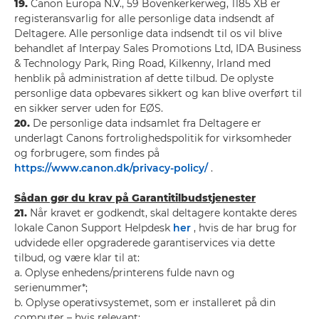
19.
Canon Europa N.V., 59 Bovenkerkerweg, 1185 XB er
registeransvarlig for alle personlige data indsendt af
Deltagere. Alle personlige data indsendt til os vil blive
behandlet af Interpay Sales Promotions Ltd, IDA Business
& Technology Park, Ring Road, Kilkenny, Irland med
henblik på administration af dette tilbud. De oplyste
personlige data opbevares sikkert og kan blive overført til
en sikker server uden for EØS.
20.
De personlige data indsamlet fra Deltagere er
underlagt Canons fortrolighedspolitik for virksomheder
og forbrugere, som findes på
https://www.canon.dk/privacy-policy/
.
Sådan gør du krav på Garantitilbudstjenester
21.
Når kravet er godkendt, skal deltagere kontakte deres
lokale Canon Support Helpdesk
her
, hvis de har brug for
udvidede eller opgraderede garantiservices via dette
tilbud, og være klar til at:
a. Oplyse enhedens/printerens fulde navn og
serienummer*;
b. Oplyse operativsystemet, som er installeret på din
computer – hvis relevant;